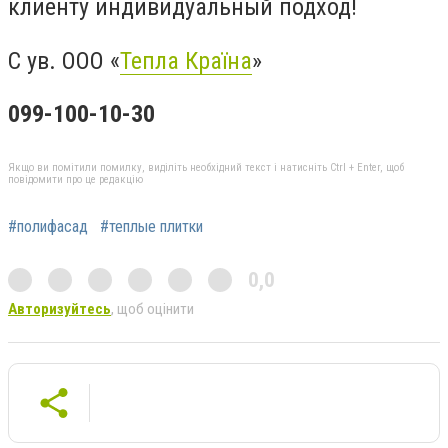
клиенту индивидуальный подход!
С ув. ООО «
Тепла Країна
»
099-100-10-30
Якщо ви помітили помилку, виділіть необхідний текст і натисніть Ctrl + Enter, щоб
повідомити про це редакцію
#полифасад
#теплые плитки
0,0
Авторизуйтесь
, щоб оцінити