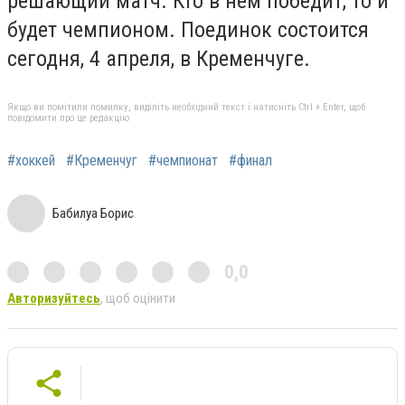
решающий матч. Кто в нём победит, то и
будет чемпионом. Поединок состоится
сегодня, 4 апреля, в Кременчуге.
Якщо ви помітили помилку, виділіть необхідний текст і натисніть Ctrl + Enter, щоб
повідомити про це редакцію
#хоккей
#Кременчуг
#чемпионат
#финал
Бабилуа Борис
0,0
Авторизуйтесь
, щоб оцінити