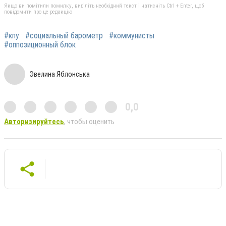
Якщо ви помітили помилку, виділіть необхідний текст і натисніть Ctrl + Enter, щоб
повідомити про це редакцію
#кпу
#социальный барометр
#коммунисты
#оппозиционный блок
Эвелина Яблонська
0,0
Авторизируйтесь
, чтобы оценить