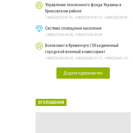
Управление пенсионного фонда Украины в
Крюковском районе
+380(53)675-81-32, +380(53)675-81-37, +380(53)678-09-01, +380(53)675-81-40, +380(53)675-81-33, +380(53)675-81-38, +380(53)675-81-31, +380(53)678-08-87
Система сповіщення населення
+380(67)350-44-68, +380(67)340-49-59
Военкомат в Кременчуге | Объединенный
городской военный комиссариат
+380(53)662-00-54, +380(53)663-51-71, +380(53)662-10-35
Додати підприємство
ОГОЛОШЕННЯ