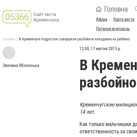
Головна
Афіша
Карта міста
Питання-відповідь
Головна
В Кременчуге подростки совершили разбойное нападение на ребёнка
12:00, 17 квітня 2015 р.
В Кремен
Эвелина Яблонська
разбойно
Кременчугские милицион
14 лет.
Как только мальчишки до
ответственность за свои