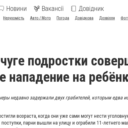
Новини
Вакансії
Довідник
Нерухомість
Авто / Мото
Погода
Довідкова
Дозвілля
Фот
чуге подростки совер
е нападение на ребён
еры недавно задержали двух грабителей, которым едва и
стигли возраста, когда они уже сами могут нести уголовну
 поступки, парни вышли на улицу и ограбили 11-летнего ма