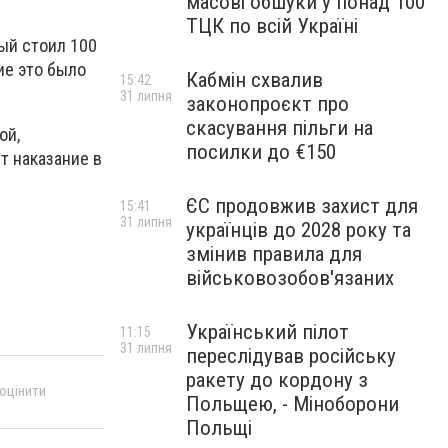
масові обшуки у понад 100
ТЦК по всій Україні
ый стоил 100
ие это было
Кабмін схвалив
15:42
31 липня
законопроєкт про
скасування пільги на
ой,
посилки до €150
т наказание в
ЄС продовжив захист для
15:41
31 липня
українців до 2028 року та
змінив правила для
військовозобов'язаних
Український пілот
11:15
31 липня
переслідував російську
ракету до кордону з
 оцінити
Польщею, - Міноборони
Польщі