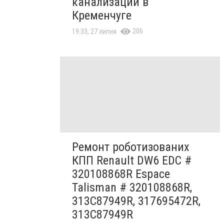
канализации в
Кременчуге
206
19:33, 27 липня
Ремонт роботизованих
КПП Renault DW6 EDC #
320108868R Espace
Talisman # 320108868R,
313C87949R, 317695472R,
313C87949R