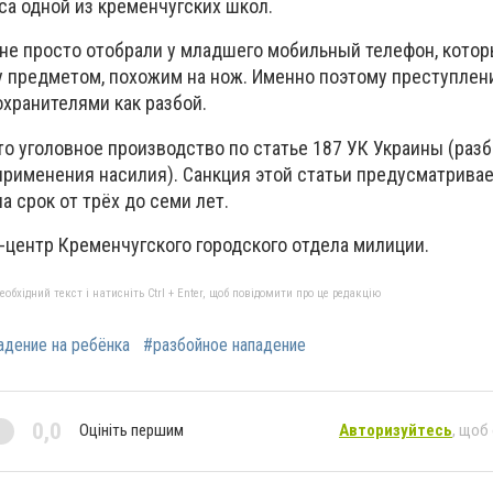
са одной из кременчугских школ.
не просто отобрали у младшего мобильный телефон, котор
му предметом, похожим на нож. Именно поэтому преступлен
хранителями как разбой.
о уголовное производство по статье 187 УК Украины (разб
применения насилия). Санкция этой статьи предусматривае
 срок от трёх до семи лет.
-центр Кременчугского городского отдела милиции.
бхідний текст і натисніть Ctrl + Enter, щоб повідомити про це редакцію
адение на ребёнка
#разбойное нападение
0,0
Оцініть першим
Авторизуйтесь
, щоб