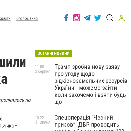
озвіти
Оголошення
ОСТАННІ НОВИНИ
шили
Трамп зробив нову заяву
11:00
2 серпня
про угоду щодо
ка
рідкісноземельних ресурсів
України - можемо зайти
коли захочемо і взяти будь-
сполнилось по
що
Спецоперація “Чесний
18:22
ю
31 липня
призов”: ДБР проводить
льчика –