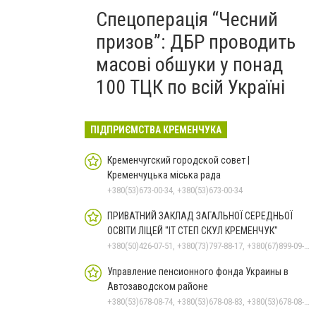
Спецоперація “Чесний
призов”: ДБР проводить
масові обшуки у понад
100 ТЦК по всій Україні
ПІДПРИЄМСТВА КРЕМЕНЧУКА
Кременчугский городской совет |
Кременчуцька міська рада
+380(53)673-00-34, +380(53)673-00-34
ПРИВАТНИЙ ЗАКЛАД ЗАГАЛЬНОЇ СЕРЕДНЬОЇ
ОСВІТИ ЛІЦЕЙ "ІТ СТЕП СКУЛ КРЕМЕНЧУК"
+380(50)426-07-51, +380(73)797-88-17, +380(67)899-09-16
Управление пенсионного фонда Украины в
Автозаводском районе
+380(53)678-08-74, +380(53)678-08-83, +380(53)678-08-41, +380(53)678-08-86, +380(53)678-09-05