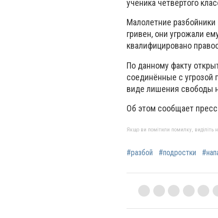
ученика четвёртого клас
Малолетние разбойники 
гривен, они угрожали е
квалифицировано правоо
По данному факту открыт
соединённые с угрозой 
виде лишения свободы на
Об этом сообщает пресс
Якщо ви помітили помилку, виділіть нео
#разбой
#подростки
#нап