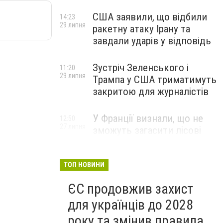
США заявили, що відбили
14:23
29 липня
ракетну атаку Ірану та
завдали ударів у відповідь
Зустріч Зеленського і
11:20
29 липня
Трампа у США триматимуть
закритою для журналістів
У Франції визнали, що не
12:50
27 липня
зможуть загасити лісові
пожежі біля Бордо до осені
ТОП НОВИНИ
ЄС продовжив захист
для українців до 2028
року та змінив правила