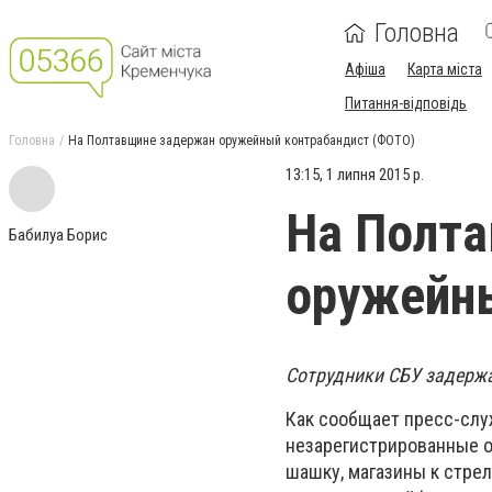
Головна
Афіша
Карта міста
Питання-відповідь
Головна
На Полтавщине задержан оружейный контрабандист (ФОТО)
13:15, 1 липня 2015 р.
На Полт
Бабилуа Борис
оружейны
Сотрудники СБУ задержа
Как сообщает пресс-служ
незарегистрированные о
шашку, магазины к стре