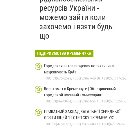
ресурсів України -
можемо зайти коли
захочемо і взяти будь-
що
ПІДПРИЄМСТВА КРЕМЕНЧУКА
Городская автозаводская поликлиника |
медсанчасть КрАз
+380(53)676-62-99, +380(53)677-48-88, +380(53)677-32-74, +380536766187
Военкомат в Кременчуге | Объединенный
городской военный комиссариат
+380(53)662-00-54, +380(53)663-51-71, +380(53)662-10-35
ПРИВАТНИЙ ЗАКЛАД ЗАГАЛЬНОЇ СЕРЕДНЬОЇ
ОСВІТИ ЛІЦЕЙ "ІТ СТЕП СКУЛ КРЕМЕНЧУК"
+380(50)426-07-51, +380(73)797-88-17, +380(67)899-09-16