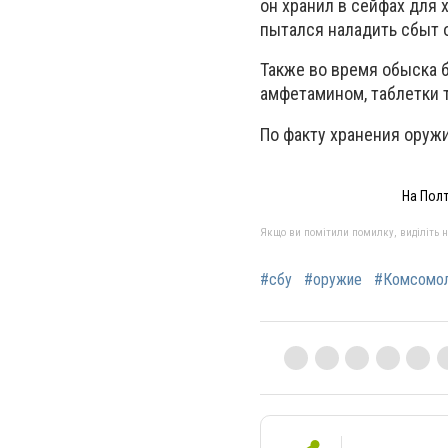
он хранил в сейфах для
пытался наладить сбыт 
Также во время обыска 
амфетамином, таблетки 
По факту хранения оруж
На Пол
Якщо ви помітили помилку, виділіть нео
#сбу
#оружие
#Комсомо