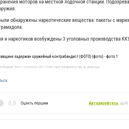
 хранения моторов на местной лодочной станции. Подозре
оружия.
были обнаружены наркотические вещества: пакеты с марих
трамадола.
ия и наркотиков возбуждены 3 уголовных производства КК
тавщине задержан оружейный контрабандист (ФОТО) (фото) - фото 1
бхідний текст і натисніть Ctrl + Enter, щоб повідомити про це редакцію
льск
0,0
Оцініть першим
Авторизуйтесь
, щоб