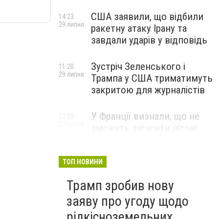
США заявили, що відбили
14:23
29 липня
ракетну атаку Ірану та
завдали ударів у відповідь
Зустріч Зеленського і
11:20
29 липня
Трампа у США триматимуть
закритою для журналістів
У Франції визнали, що не
12:50
27 липня
зможуть загасити лісові
пожежі біля Бордо до осені
ТОП НОВИНИ
Трамп зробив нову
заяву про угоду щодо
рідкісноземельних