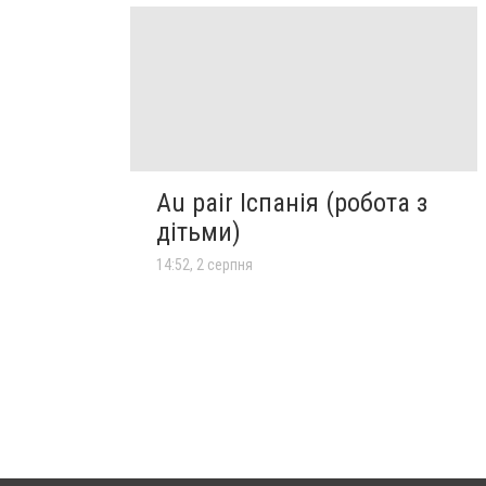
Au pair Іспанія (робота з
дітьми)
14:52, 2 серпня