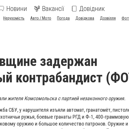
Новини
Вакансії
Довідник
Нерухомість
Авто / Мото
Погода
Довідкова
Дозвілля
Фот
авщине задержан
й контрабандист (ФО
ли жителя Комсомольска с партией незаконного оружия.
ба СБУ, у нарушителя изъяли автомат, гранатомёт, пистол
хотничьи ружья, боевые гранаты РГД и Ф-1, 400-граммову
лковому оружию и большое количество патронов. Оружие 