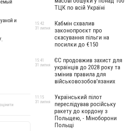
масові обшуки у понад 100
ваемый
ТЦК по всій Україні
уаной и
Кабмін схвалив
15:42
31 липня
законопроєкт про
скасування пільги на
У.
посилки до €150
ЄС продовжив захист для
15:41
31 липня
українців до 2028 року та
змінив правила для
військовозобов'язаних
Український пілот
11:15
31 липня
переслідував російську
 оцінити
ракету до кордону з
Польщею, - Міноборони
Польщі