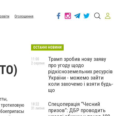
озвіти
Оголошення
ОСТАННІ НОВИНИ
Трамп зробив нову заяву
11:00
2 серпня
про угоду щодо
ТО)
рідкісноземельних ресурсів
України - можемо зайти
коли захочемо і взяти будь-
що
еты,
Спецоперація “Чесний
18:22
ю тротиловую
31 липня
призов”: ДБР проводить
и боеприпасы