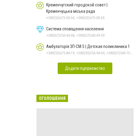
Кременчугский городской совет |
Кременчуцька міська рада
+380(53)673-00-34, +380(53)673-00-34
Система сповіщення населення
+380(67)350-44-68, +380(67)340-49-59
Амбулаторія ЗП-СМ 5 | Детская поликлиника 1
+380(53)675-84-19, +380(50)356-94-69, +380(67)540-73-87
Додати підприємство
ОГОЛОШЕННЯ