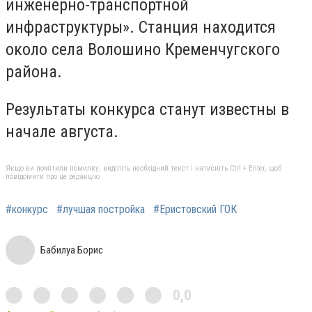
инженерно-транспортной
инфраструктуры». Станция находится
около села Волошино Кременчугского
района.
Результаты конкурса станут известны в
начале августа.
Якщо ви помітили помилку, виділіть необхідний текст і натисніть Ctrl + Enter, щоб
повідомити про це редакцію
#конкурс
#лучшая постройка
#Еристовский ГОК
Бабилуа Борис
0,0