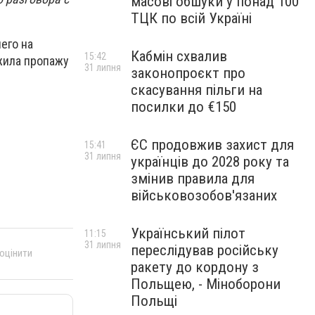
масові обшуки у понад 100
ТЦК по всій Україні
его на
Кабмін схвалив
15:42
жила пропажу
31 липня
законопроєкт про
скасування пільги на
посилки до €150
ЄС продовжив захист для
15:41
31 липня
українців до 2028 року та
змінив правила для
військовозобов'язаних
Український пілот
11:15
31 липня
переслідував російську
 оцінити
ракету до кордону з
Польщею, - Міноборони
Польщі