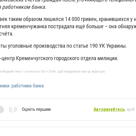
 работником банка.
ек таким образом лишился 14 000 гривен, хранившихся у н
етняя кременчужанка пострадала ещё больше – она обнару
счёта.
ты уголовные производства по статье 190 УК Украины.
-центр Кременчугского городского отдела милиции.
бхідний текст і натисніть Ctrl + Enter, щоб повідомити про це редакцію
ники. работники банка
0,0
Оцініть першим
Авторизуйтесь
, щоб