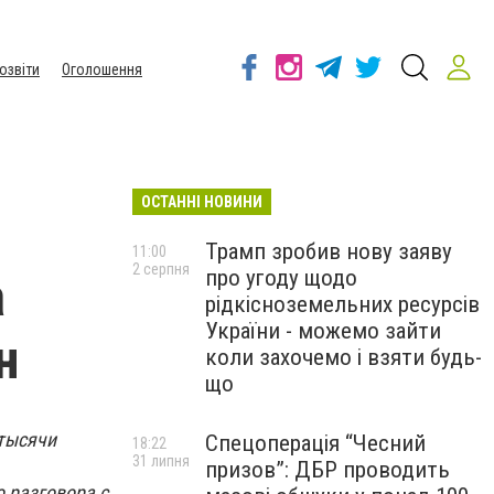
озвіти
Оголошення
ОСТАННІ НОВИНИ
Трамп зробив нову заяву
11:00
2 серпня
про угоду щодо
а
рідкісноземельних ресурсів
України - можемо зайти
н
коли захочемо і взяти будь-
що
 тысячи
Спецоперація “Чесний
18:22
31 липня
призов”: ДБР проводить
 разговора с