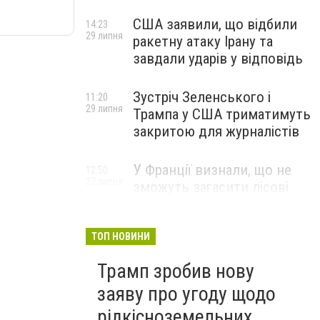
США заявили, що відбили
14:23
29 липня
ракетну атаку Ірану та
завдали ударів у відповідь
Зустріч Зеленського і
11:20
29 липня
Трампа у США триматимуть
закритою для журналістів
У Франції визнали, що не
12:50
27 липня
зможуть загасити лісові
пожежі біля Бордо до осені
ТОП НОВИНИ
Трамп зробив нову
заяву про угоду щодо
рідкісноземельних