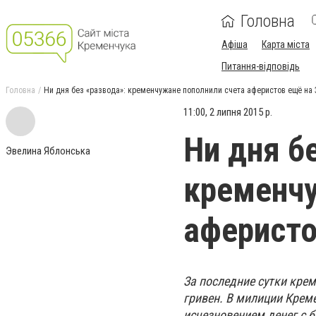
Головна
Афіша
Карта міста
Питання-відповідь
Головна
Ни дня без «развода»: кременчужане пополнили счета аферистов ещё на 
11:00, 2 липня 2015 р.
Ни дня б
Эвелина Яблонська
кременчу
аферисто
За последние сутки кре
гривен. В милиции Креме
исчезновением денег с 