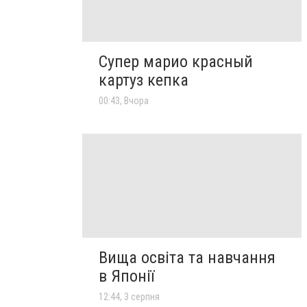
Супер марио красный
картуз кепка
00:43, Вчора
Вища освіта та навчання
в Японії
12:44, 3 серпня