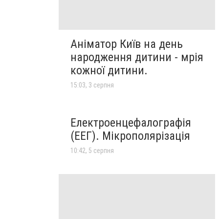
Аніматор Київ на день
народження дитини - мрія
кожної дитини.
15:03, 3 серпня
Електроенцефалографія
(ЕЕГ). Мікрополярізація
10:42, 5 серпня