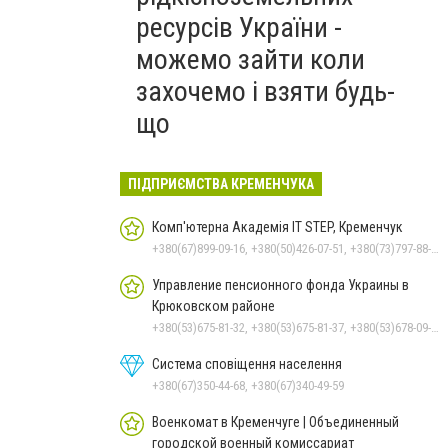
ресурсів України -
можемо зайти коли
захочемо і взяти будь-
що
ПІДПРИЄМСТВА КРЕМЕНЧУКА
Комп'ютерна Академія IT STEP, Кременчук
+380(67)899-09-16, +380(50)426-07-51, +380(73)797-88-17
Управление пенсионного фонда Украины в
Крюковском районе
+380(53)675-81-32, +380(53)675-81-37, +380(53)678-09-01, +380(53)675-81-40, +380(53)675-81-33, +380(53)675-81-38, +380(53)675-81-31, +380(53)678-08-87
Система сповіщення населення
+380(67)350-44-68, +380(67)340-49-59
Военкомат в Кременчуге | Объединенный
городской военный комиссариат