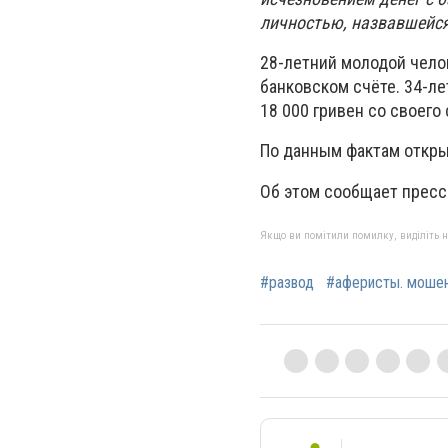
личностью, назвавшейся
28-летний молодой челов
банковском счёте. 34-л
18 000 гривен со своего 
По данным фактам откры
Об этом сообщает пресс
Якщо ви помітили помилку, виділіть нео
#развод
#аферисты. мошен