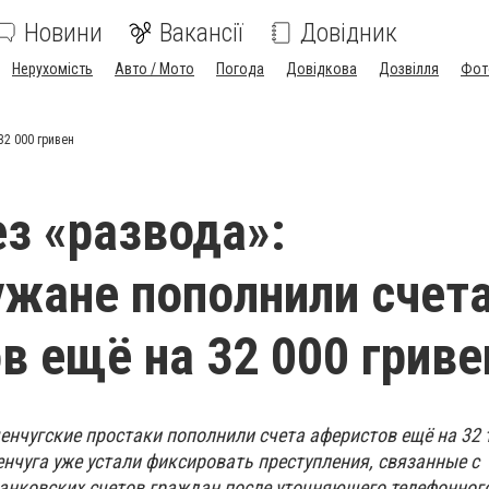
Новини
Вакансії
Довідник
Нерухомість
Авто / Мото
Погода
Довідкова
Дозвілля
Фот
32 000 гривен
ез «развода»:
жане пополнили счет
в ещё на 32 000 гриве
менчугские простаки пополнили счета аферистов ещё на 32
нчуга уже устали фиксировать преступления, связанные с
банковских счетов граждан после уточняющего телефонного