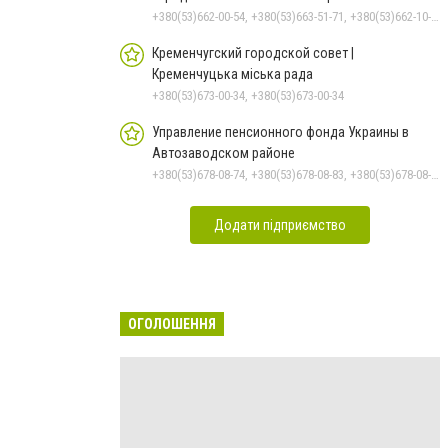
+380(53)662-00-54, +380(53)663-51-71, +380(53)662-10-35
Кременчугский городской совет |
Кременчуцька міська рада
+380(53)673-00-34, +380(53)673-00-34
Управление пенсионного фонда Украины в
Автозаводском районе
+380(53)678-08-74, +380(53)678-08-83, +380(53)678-08-41, +380(53)678-08-86, +380(53)678-09-05
Додати підприємство
ОГОЛОШЕННЯ