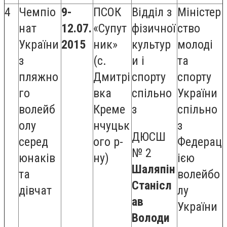
4
Чемпіо
9-
ПСОК
Відділ з
Міністер
нат
12.07.
«Супут
фізичної
ство
України
2015
ник»
культур
молоді
з
(с.
и і
та
пляжно
Дмитрі
спорту
спорту
го
вка
спільно
України
волейб
Креме
з
спільно
олу
нчуцьк
з
ДЮСШ
серед
ого р-
Федерац
№ 2
юнаків
ну)
ією
Шаляпін
та
волейбо
Станісл
дівчат
лу
ав
України
Володи