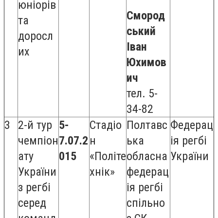
юніорів
Смород
та
ський
доросл
Іван
их
Юхимов
ич
тел. 5-
34-82
3
2-й тур
5-
Стадіо
Полтавс
Федерац
чемпіон
7.07.2
н
ька
ія регбі
ату
015
«Політе
обласна
України
України
хнік»
федерац
з регбі
ія регбі
серед
спільно