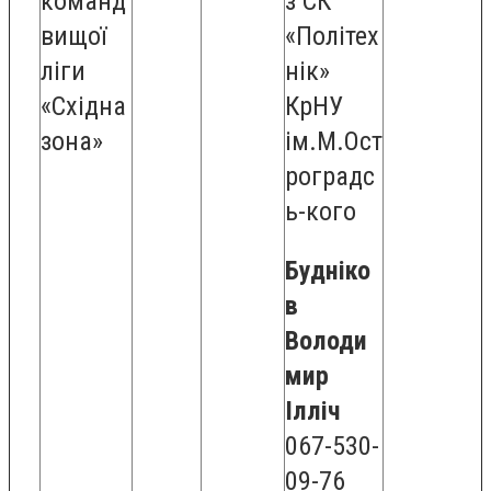
команд
з СК
вищої
«Політех
ліги
нік»
«Східна
КрНУ
зона»
ім.М.Ост
роградс
ь-кого
Будніко
в
Володи
мир
Ілліч
067-530-
09-76