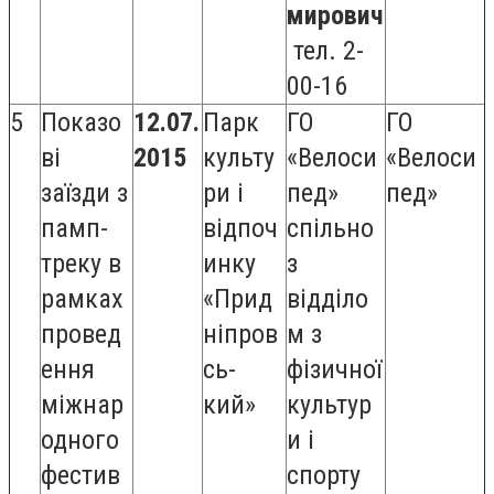
мирович
тел. 2-
00-16
5
Показо
12.07.
Парк
ГО
ГО
ві
2015
культу
«Велоси
«Велоси
заїзди з
ри і
пед»
пед»
памп-
відпоч
спільно
треку в
инку
з
рамках
«Прид
відділо
провед
ніпров
м з
ення
сь-
фізичної
міжнар
кий»
культур
одного
и і
фестив
спорту