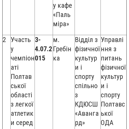
у кафе
«Паль
міра»
2
Участь
3-
м.
Відділ з
Управлі
у
4.07.2
Гребін
фізичної
ння з
чемпіон
015
ка
культур
питань
аті
и і
фізичної
Полтав
спорту
культур
ської
спільно
и і
області
з
спорту
з легкої
КДЮСШ
Полтавс
атлетик
«Аванга
ької
и серед
рд»
ОДА