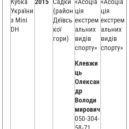
Кубка
2015
Садки
«Асоціа
«Асоціа
України
(район
ція
ція
з Mini
Деївсь
екстрем
екстрем
DH
кої
альних
альних
гори)
видів
видів
спорту»
спорту»
Клевжи
ць
Олексан
др
Володи
мирович
050-304-
58-71