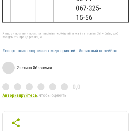
067-325-
15-56
Якщо ви помітили помилку, виділіть необхідний текст і натисніть Ctrl + Enter, щоб
повідомити про це редакцію
#спорт. план спортивных мероприятий
#пляжный волейбол
Эвелина Яблонська
0,0
Авторизируйтесь
, чтобы оценить