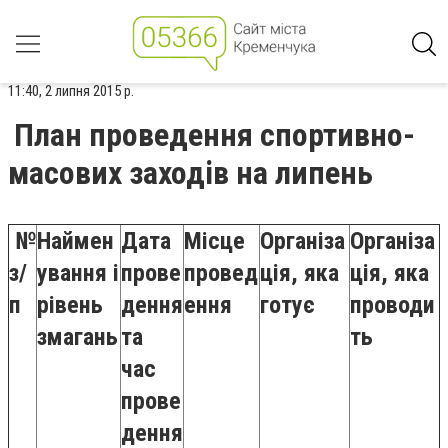
11:40, 2 липня 2015 р.
План проведення спортивно-
масових заходів на липень
№
Наймен
Дата
Місце
Організа
Організа
з/
ування і
прове
провед
ція, яка
ція, яка
п
рівень
дення
ення
готує
проводи
змагань
та
ть
час
прове
дення