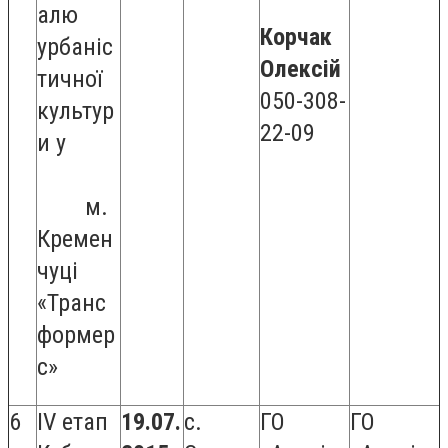
алю
Корчак
урбаніс
Олексій
тичної
050-308-
культур
22-09
и у
м.
Кремен
чуці
«Транс
формер
с»
6
ІV етап
19.07.
с.
ГО
ГО