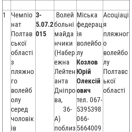
1
Чемпіо
3-
Волей
Міська
Асоціаці
нат
5.07.2
больні
федерац
я
Полтав
015
майда
ія
пляжног
ської
нчики
волейбо
о
області
(Набер
лу
волейбо
з
ежна
Козлов
лу
пляжно
Лейтен
Юрій
Полтавс
го
анта
Олексій
ької
волейб
Дніпро
ович
області
олу
ва,
тел. 067-
серед
36-
5395398
чоловік
А)
066-
ів
поблиз
5664009