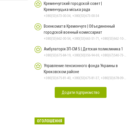
Кременчугский городской совет |
Кременчуцька міська рада
+380(53)673-00-34, +380(53)673-00-34
Военкомат в Кременчуге | Объединенный
городской военный комиссариат
+380(53)662-00-54, +380(53)663-51-71, +380(53)662-10-35
Амбулаторія ЗП-СМ 5 | Детская поликлиника 1
+380(53)675-84-19, +380(50)356-94-69, +380(67)540-73-87
Управление пенсионного фонда Украины в
Крюковском районе
+380(53)675-81-40, +380(53)675-81-37, +380(53)678-09-01, +380(53)675-81-32, +380(53)675-81-33, +380(53)675-81-38, +380(53)675-81-31, +380(53)678-08-87
Додати підприємство
ОГОЛОШЕННЯ