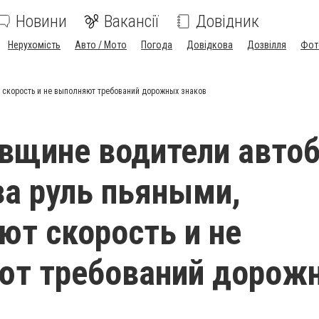
Новини
Вакансії
Довідник
Нерухомість
Авто / Мото
Погода
Довідкова
Дозвілля
Фот
 скорость и не выполняют требований дорожных знаков
вщине водители авто
за руль пьяными,
т скорость и не
ют требований дорож