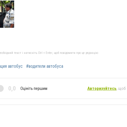
бхідний текст і натисніть Ctrl + Enter, щоб повідомити про це редакцію
ция автобус
#водители автобуса
0,0
Оцініть першим
Авторизуйтесь
, щоб