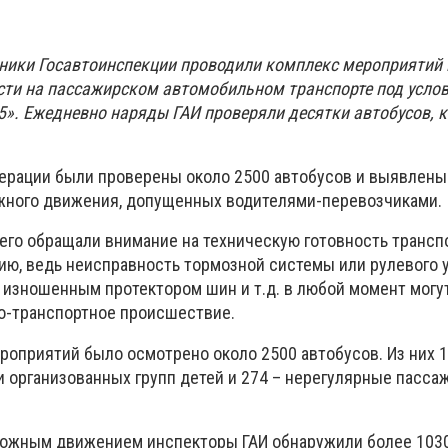
дники Госавтоинспекции проводили комплекс мероприятий 
сти на пассажирском автомобильном транспорте под усло
5». Ежедневно наряды ГАИ проверяли десятки автобусов, 
ерации были проверены около 2500 автобусов и выявлены
жного движения, допущенных водителями-перевозчиками.
его обращали внимание на техническую готовность трансп
нию, ведь неисправность тормозной системы или рулевого 
 изношенным протектором шин и т.д. в любой момент могу
о-транспортное происшествие.
роприятий было осмотрено около 2500 автобусов. Из них 
 организованных групп детей и 274 – нерегулярные пасса
орожным движением инспекторы ГАИ обнаружили более 103