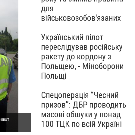
для
військовозобов'язаних
Український пілот
переслідував російську
ракету до кордону з
Польщею, - Міноборони
Польщі
Спецоперація “Чесний
призов”: ДБР проводить
масові обшуки у понад
лняют
На Полтавщине водители автобусов садятся за ру
100 ТЦК по всій Україні
требований дорожных знаков (фото) - фото 1