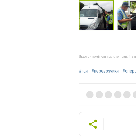
Якщо ви помітили помилку, виділіть нео
#гаи
#перевозчики
#опера