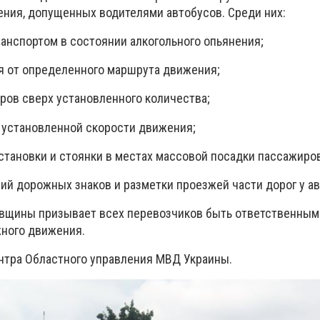
ния, допущенных водителями автобусов. Среди них:
ранспортом в состоянии алкогольного опьянения;
ия от определенного маршрута движения;
ров сверх установленного количества;
 установленной скорости движения;
становки и стоянки в местах массовой посадки пассажиров
ий дорожных знаков и разметки проезжей части дорог у а
вщины призывает всех перевозчиков быть ответственным
ного движения.
нтра Областного управления МВД Украины.