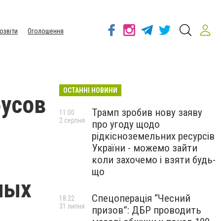
озвіти
Оголошення
ОСТАННІ НОВИНИ
бусов
Трамп зробив нову заяву
11:00
2 серпня
про угоду щодо
рідкісноземельних ресурсів
України - можемо зайти
коли захочемо і взяти будь-
що
ных
Спецоперація “Чесний
18:22
31 липня
призов”: ДБР проводить