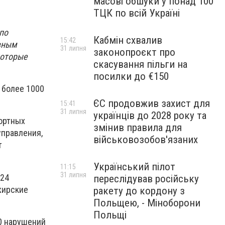
масові обшуки у понад 100
ТЦК по всій Україні
по
Кабмін схвалив
15:42
вным
31 липня
законопроєкт про
которые
скасування пільги на
посилки до €150
 более 1000
ЄС продовжив захист для
15:41
31 липня
українців до 2028 року та
ортных
змінив правила для
управления,
військовозобов'язаних
т
Український пілот
11:15
31 липня
124
переслідував російську
жирские
ракету до кордону з
Польщею, - Міноборони
Польщі
0 нарушений