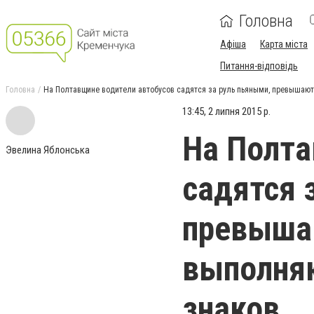
Головна
Афіша
Карта міста
Питання-відповідь
Головна
На Полтавщине водители автобусов садятся за руль пьяными, превышают
13:45, 2 липня 2015 р.
На Полта
Эвелина Яблонська
садятся 
превышаю
выполня
знаков