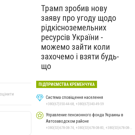
Трамп зробив нову
заяву про угоду щодо
рідкісноземельних
ресурсів України -
можемо зайти коли
захочемо і взяти будь-
що
ПІДПРИЄМСТВА КРЕМЕНЧУКА
 оцінити
Система сповіщення населення
+380(67)350-44-68, +380(67)340-49-59
Управление пенсионного фонда Украины в
Автозаводском районе
+380(53)678-08-74, +380(53)678-08-83, +380(53)678-08-41, +380(53)678-08-86, +380(53)678-09-05