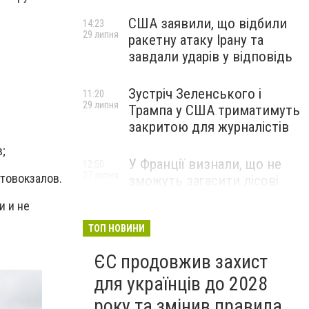
США заявили, що відбили
14:23
29 липня
ракетну атаку Ірану та
завдали ударів у відповідь
Зустріч Зеленського і
11:20
29 липня
Трампа у США триматимуть
закритою для журналістів
;
У Франції визнали, що не
12:50
27 липня
втовокзалов.
зможуть загасити лісові
пожежі біля Бордо до осені
и и не
ТОП НОВИНИ
ЄС продовжив захист
для українців до 2028
року та змінив правила