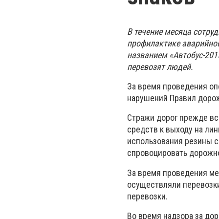
В течение месяца сотру
профилактике аварийно
названием «Автобус-201
перевозят людей.
За время проведения оп
нарушений Правил доро
Стражи дорог прежде вс
средств к выходу на ли
использования резины с
спровоцировать дорожн
За время проведения ме
осуществляли перевозки
перевозки.
Во время надзора за д