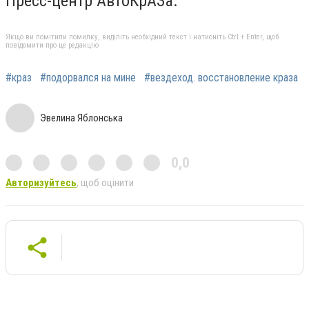
Пресс-центр АвтоКрАЗа.
Якщо ви помітили помилку, виділіть необхідний текст і натисніть Ctrl + Enter, щоб
повідомити про це редакцію
#краз
#подорвался на мине
#вездеход. восстановление краза
Эвелина Яблонська
0,0
Авторизуйтесь
, щоб оцінити