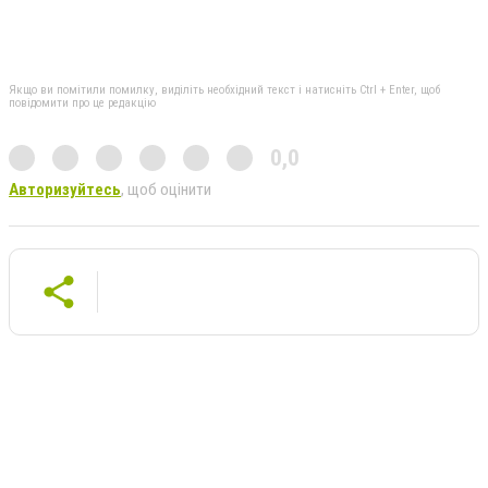
Якщо ви помітили помилку, виділіть необхідний текст і натисніть Ctrl + Enter, щоб
повідомити про це редакцію
0,0
Авторизуйтесь
, щоб оцінити