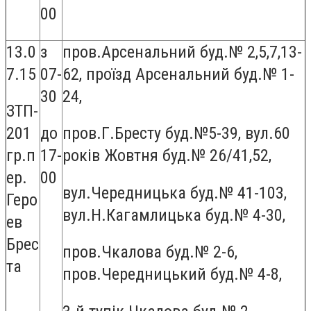
00
13.0
з
пров.Арсенальний буд.№ 2,5,7,13-
7.15
07-
62, проїзд Арсенальний буд.№ 1-
30
24,
ЗТП-
201
до
пров.Г.Бресту буд.№5-39, вул.60
гр.п
17-
років Жовтня буд.№ 26/41,52,
ер.
00
вул.Чередницька буд.№ 41-103,
Геро
вул.Н.Кагамлицька буд.№ 4-30,
ев
Брес
пров.Чкалова буд.№ 2-6,
та
пров.Чередницький буд.№ 4-8,