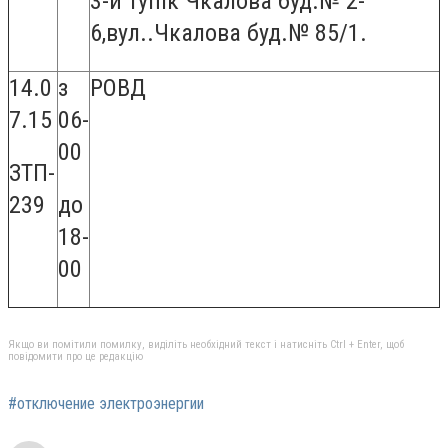
3-й тупік Чкалова буд.№ 2-
6,вул..Чкалова буд.№ 85/1.
14.0
з
РОВД
7.15
06-
00
ЗТП-
239
до
18-
00
Якщо ви помітили помилку, виділіть необхідний текст і натисніть Ctrl + Enter, щоб
повідомити про це редакцію
#отключение электроэнергии