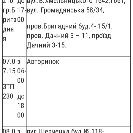
210
до
вул.Б.Хмельницького 1642,1661,
гр.Б
17-
вул. Громадянська 58/34,
рига
00
пров.Бригадний буд.4- 15/1,
дна
пров. Дачний 3 – 11, проїзд
я
Дачний 3-15.
07.0
з
Авторинок
7.15
06-
00
ЗТП-
230
до
18-
00
08.0
з
вул.Шевченка буд.№ 118-