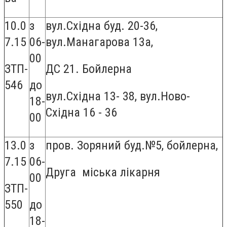
10.0
з
вул.Східна буд. 20-36,
7.15
06-
вул.Манагарова 13а,
00
ЗТП-
ДС 21. Бойлерна
546
до
вул.Східна 13- 38, вул.Ново-
18-
Східна 16 - 36
00
13.0
з
пров. Зоряний буд.№5, бойлерна,
7.15
06-
Друга міська лікарня
00
ЗТП-
550
до
18-