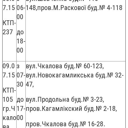
7.15
06-
148,пров.М.Раскової буд.№ 4-118
00
КТП-
237
до
18-
00
09.0
з
вул.Чкалова буд.№ 60-123,
7.15
07-
вул.Новокагамликська буд.№ 32-
30
47,
КТП-
105
до
вул.Продольна буд.№ 3-23,
гр.Ч
17-
пров.Кагамлікский буд.№ 2-18,
кало
00
пров.Чкалова буд.№ 16-28.
ва