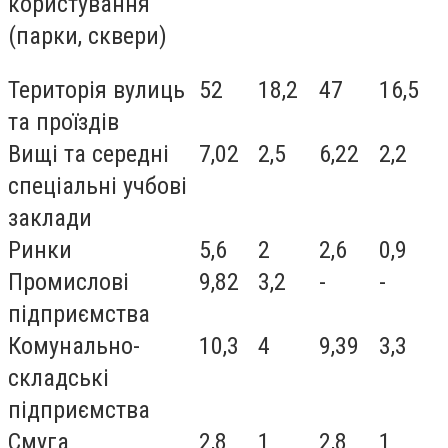
користування
(парки, сквери)
Територія вулиць
52
18,2
47
16,5
та проїздів
Вищі та середні
7,02
2,5
6,22
2,2
спеціальні учбові
заклади
Ринки
5,6
2
2,6
0,9
Промислові
9,82
3,2
-
-
підприємства
Комунально-
10,3
4
9,39
3,3
складські
підприємства
Смуга
2,8
1
2,8
1