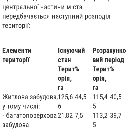
центральної частини міста
передбачається наступний розподіл
території:
Елементи
Існуючий
Розрахунко
території
стан
вий період
Терит
%
Терит
%
орія,
орія,
га
га
Житлова забудова,
125,6
44,5
115,4
40,5
у тому числі:
6
5
- багатоповерхова
21,82
7,5
113,2
39,7
забудова
5