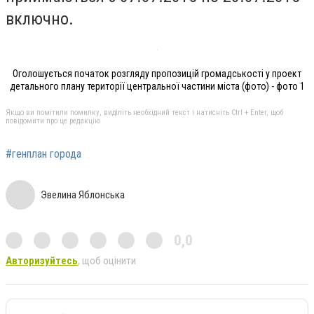
включно.
Оголошується початок розгляду пропозицій громадськості у проект
детального плану території центральної частини міста (фото) - фото 1
Якщо ви помітили помилку, виділіть необхідний текст і натисніть Ctrl + Enter, щоб
повідомити про це редакцію
#генплан города
Эвелина Яблонська
0,0
Авторизуйтесь
, щоб оцінити