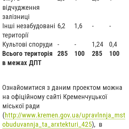
відчудження
залізниці
Інші незабудовані
6,2
1,6
-
-
території
Культові споруди
-
-
1,24
0,4
Всього територія
285
100
285
100
в межах ДПТ
Ознайомитися з даним проектом можна
на офіційному сайті Кременчуцької
міської ради
(
http://www.kremen.gov.ua/upravlnnja_mst
obuduvannja_ta_arxtekturi_425
), в