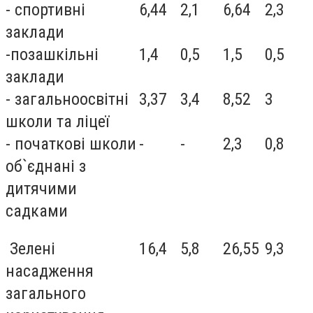
- спортивні
6,44
2,1
6,64
2,3
заклади
-позашкільні
1,4
0,5
1,5
0,5
заклади
- загальноосвітні
3,37
3,4
8,52
3
школи та ліцеї
- початкові школи
-
-
2,3
0,8
об`єднані з
дитячими
садками
Зелені
16,4
5,8
26,55
9,3
насадження
загального