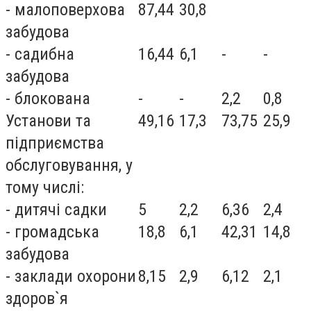
- малоповерхова
87,44
30,8
забудова
- садибна
16,44
6,1
-
-
забудова
- блокована
-
-
2,2
0,8
Установи та
49,16
17,3
73,75
25,9
підприємства
обслуговування, у
тому числі:
- дитячі садки
5
2,2
6,36
2,4
- громадська
18,8
6,1
42,31
14,8
забудова
- заклади охорони
8,15
2,9
6,12
2,1
здоров`я