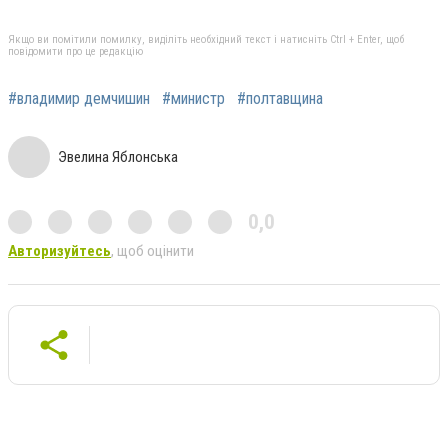
Якщо ви помітили помилку, виділіть необхідний текст і натисніть Ctrl + Enter, щоб
повідомити про це редакцію
#владимир демчишин
#министр
#полтавщина
Эвелина Яблонська
0,0
Авторизуйтесь
, щоб оцінити