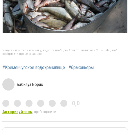
Якщо ви помітили помилку, виділіть необхідний текст і натисніть Ctrl + Enter, щоб
повідомити про це редакцію
#Кременчугское водохранилище
#браконьеры
Бабилуа Борис
0,0
Авторизуйтесь
, щоб оцінити