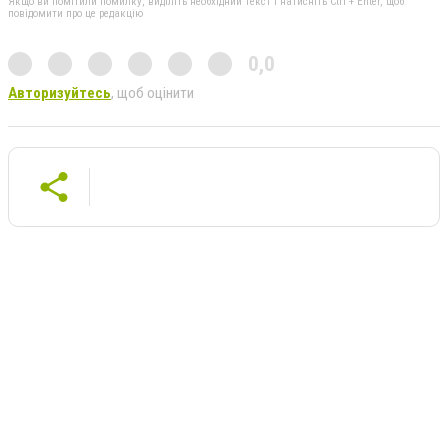
Якщо ви помітили помилку, виділіть необхідний текст і натисніть Ctrl + Enter, щоб
повідомити про це редакцію
0,0
Авторизуйтесь
, щоб оцінити