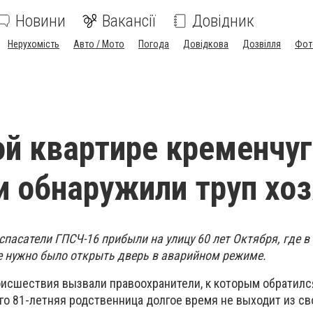
Новини
Вакансії
Довідник
Нерухомість
Авто / Мото
Погода
Довідкова
Дозвілля
Фот
ой квартире кременчу
и обнаружили труп хо
 спасатели ГПСЧ-16 прибыли на улицу 60 лет Октября, где в
е нужно было открыть дверь в аварийном режиме.
оисшествия вызвали правоохранители, к которым обратилс
го 81-летняя родственница долгое время не выходит из с