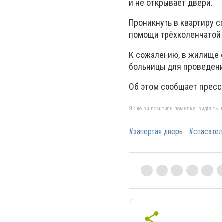
и не открывает двери.
Проникнуть в квартиру с
помощи трёхколенчатой
К сожалению, в жилище 
больницы для проведен
Об этом сообщает пресс
Якщо ви помітили помилку, виділіть нео
#запертая дверь
#спасател