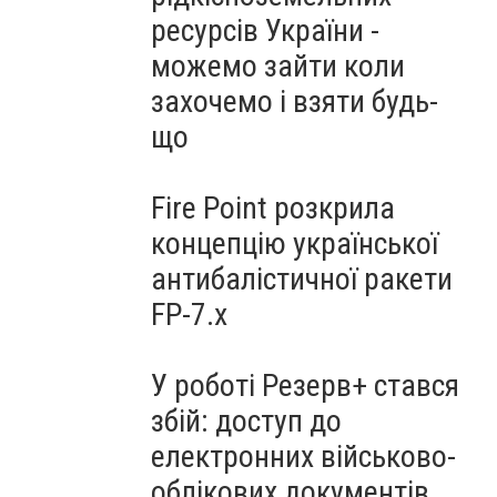
ресурсів України -
можемо зайти коли
захочемо і взяти будь-
що
Fire Point розкрила
концепцію української
антибалістичної ракети
FP-7.x
У роботі Резерв+ стався
збій: доступ до
електронних військово-
облікових документів