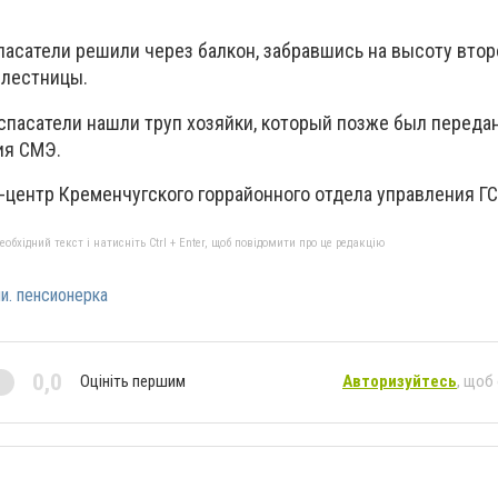
пасатели решили через балкон, забравшись на высоту втор
 лестницы.
спасатели нашли труп хозяйки, который позже был передан
ия СМЭ.
-центр Кременчугского горрайонного отдела управления Г
бхідний текст і натисніть Ctrl + Enter, щоб повідомити про це редакцію
и. пенсионерка
0,0
Оцініть першим
Авторизуйтесь
, щоб