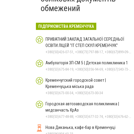
обмежений
ПІДПРИЄМСТВА КРЕМЕНЧУКА
ПРИВАТНИЙ ЗАКЛАД ЗАГАЛЬНОЇ СЕРЕДНЬОЇ
ОСВІТИ ЛІЦЕЙ "ІТ СТЕП СКУЛ КРЕМЕНЧУК"
+380(50)426-07-51, +380(73)797-88-17, +380(67)899-09-16
Амбулаторія ЗП-СМ 5 | Детская поликлиника 1
+380(53)675-84-19, +380(50)356-94-69, +380(67)540-73-87
Кременчугский городской совет |
Кременчуцька міська рада
+380(53)673-00-34, +380(53)673-00-34
Городская автозаводская поликлиника |
медсанчасть КрАз
+380(53)677-48-88, +380(53)677-32-74, +380(53)676-62-99, +380536766187
Нова Диканька, кафе-бар в Кременчуці
+380(96)904-63-23