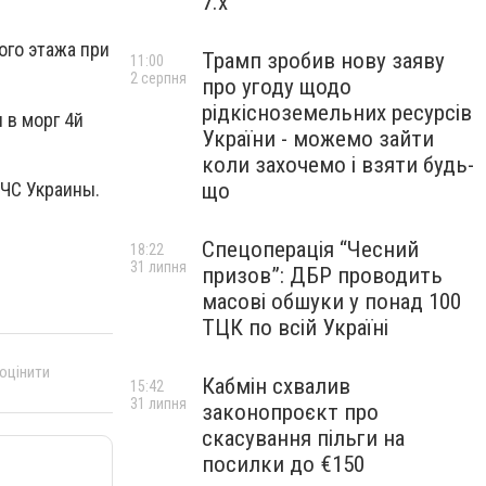
7.x
ого этажа при
Трамп зробив нову заяву
11:00
2 серпня
про угоду щодо
рідкісноземельних ресурсів
 в морг 4й
України - можемо зайти
коли захочемо і взяти будь-
СЧС Украины.
що
Спецоперація “Чесний
18:22
31 липня
призов”: ДБР проводить
масові обшуки у понад 100
ТЦК по всій Україні
 оцінити
Кабмін схвалив
15:42
31 липня
законопроєкт про
скасування пільги на
посилки до €150