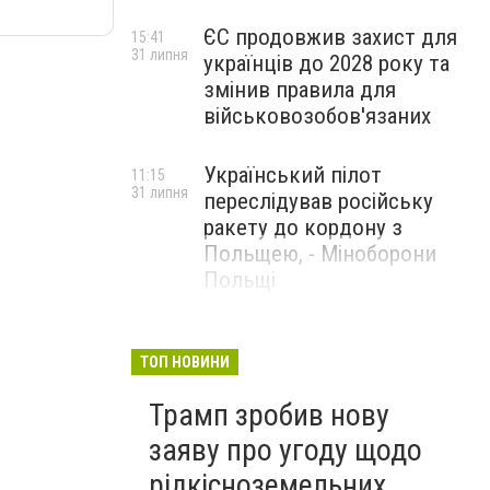
ЄС продовжив захист для
15:41
31 липня
українців до 2028 року та
змінив правила для
військовозобов'язаних
Український пілот
11:15
31 липня
переслідував російську
ракету до кордону з
Польщею, - Міноборони
Польщі
США заявили, що відбили
14:23
29 липня
ракетну атаку Ірану та
ТОП НОВИНИ
завдали ударів у відповідь
Трамп зробив нову
заяву про угоду щодо
рідкісноземельних