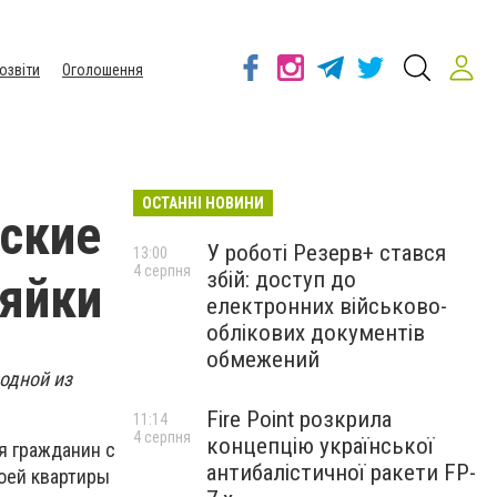
озвіти
Оголошення
ОСТАННІ НОВИНИ
гские
У роботі Резерв+ стався
13:00
4 серпня
збій: доступ до
зяйки
електронних військово-
облікових документів
обмежений
 одной из
Fire Point розкрила
11:14
4 серпня
концепцію української
я гражданин с
антибалістичної ракети FP-
воей квартиры