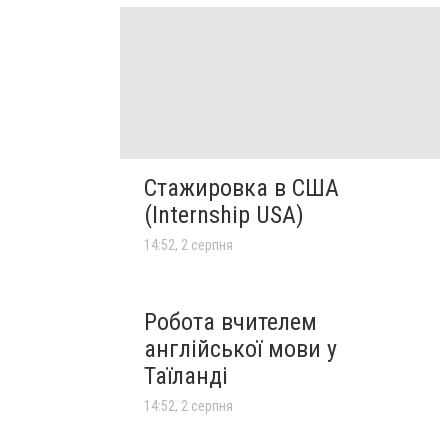
Стажировка в США
(Internship USA)
14:52, 2 серпня
Робота вчителем
англійської мови у
Таїланді
14:52, 2 серпня