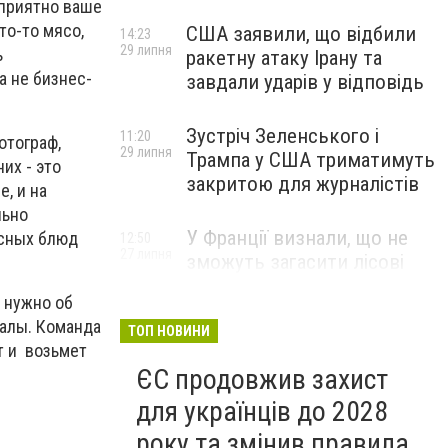
 приятно ваше
то-то мясо,
США заявили, що відбили
14:23
29 липня
ь
ракетну атаку Ірану та
а не бизнес-
завдали ударів у відповідь
Зустріч Зеленського і
11:20
отограф,
29 липня
Трампа у США триматимуть
их - это
закритою для журналістів
, и на
льно
У Франції визнали, що не
усных блюд
12:50
27 липня
зможуть загасити лісові
пожежі біля Бордо до осені
 нужно об
налы. Команда
ТОП НОВИНИ
т и возьмет
ЄС продовжив захист
для українців до 2028
року та змінив правила