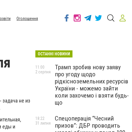
озвіти
Оголошення
ОСТАННІ НОВИНИ
ля
Трамп зробив нову заяву
11:00
2 серпня
про угоду щодо
рідкісноземельних ресурсів
України - можемо зайти
коли захочемо і взяти будь-
- задача не из
що
.
Спецоперація “Чесний
18:22
ительная,
31 липня
призов”: ДБР проводить
и еды и