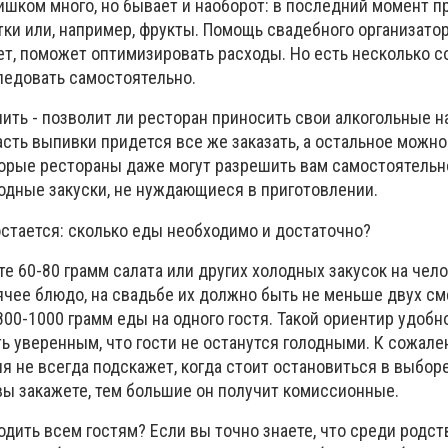
ишком много, но бывает и наоборот: в последний момент п
тки или, например, фрукты. Помощь свадебного организатор
ет, поможет оптимизировать расходы. Но есть несколько с
едовать самостоятельно.
ить - позволит ли ресторан приносить свои алкогольные н
сть выпивки придется все же заказать, а остальное можно
торые рестораны даже могут разрешить вам самостоятельн
одные закуски, не нуждающиеся в приготовлении.
остается: сколько еды необходимо и достаточно?
е 60-80 грамм салата или других холодных закусок на чел
чее блюдо, на свадьбе их должно быть не меньше двух сме
00-1000 грамм еды на одного гостя. Такой ориентир удобн
ь уверенным, что гости не останутся голодными. К сожале
я не всегда подскажет, когда стоит остановиться в выбор
вы закажете, тем большие он получит комиссионные.
годить всем гостям? Если вы точно знаете, что среди родс