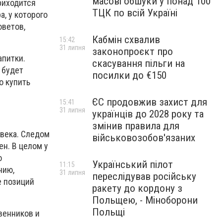
масові обшуки у понад 100
риходится
ТЦК по всій Україні
а, у которого
оветов,
Кабмін схвалив
15:42
31 липня
законопроєкт про
апитки.
скасування пільги на
 будет
посилки до €150
о купить
ЄС продовжив захист для
15:41
31 липня
українців до 2028 року та
змінив правила для
овека. Следом
військовозобов'язаних
н. В целом у
о
Український пілот
11:15
нию,
31 липня
переслідував російську
е позиций
ракету до кордону з
Польщею, - Міноборони
Польщі
твенников и