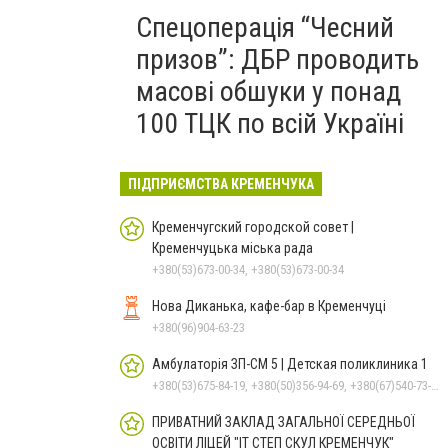
Спецоперація “Чесний
призов”: ДБР проводить
масові обшуки у понад
100 ТЦК по всій Україні
ПІДПРИЄМСТВА КРЕМЕНЧУКА
Кременчугский городской совет |
Кременчуцька міська рада
+380(53)673-00-34, +380(53)673-00-34
Нова Диканька, кафе-бар в Кременчуці
+380(96)904-63-23
Амбулаторія ЗП-СМ 5 | Детская поликлиника 1
+380(53)675-84-19, +380(50)356-94-69, +380(67)540-73-87
ПРИВАТНИЙ ЗАКЛАД ЗАГАЛЬНОЇ СЕРЕДНЬОЇ
ОСВІТИ ЛІЦЕЙ "ІТ СТЕП СКУЛ КРЕМЕНЧУК"