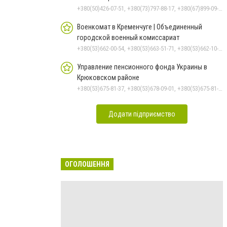
+380(50)426-07-51, +380(73)797-88-17, +380(67)899-09-16
Военкомат в Кременчуге | Объединенный
городской военный комиссариат
+380(53)662-00-54, +380(53)663-51-71, +380(53)662-10-35
Управление пенсионного фонда Украины в
Крюковском районе
+380(53)675-81-37, +380(53)678-09-01, +380(53)675-81-32, +380(53)675-81-40, +380(53)675-81-33, +380(53)675-81-38, +380(53)675-81-31, +380(53)678-08-87
Додати підприємство
ОГОЛОШЕННЯ