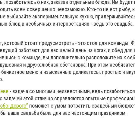
ы, позаботьтесь о них, заказав отдельные блюда. Им будет
годить всем совершенно невозможно. Кто-то не ест рыбу, к
у не выбирайте экспериментальную кухню, придерживайтес
ых блюд в необычных интерпретациях - ведь это свадьба, 
, который стоит предусмотреть - это стол для команды. Ф
едущий работают для вас целый день на ногах, и обед для н
вшись о команде, вы дополнительно расположите их к себе
 душевная и дружелюбная обстановка. При этом необязате
 банкетное меню и изысканные деликатесы, простых и вк
о.
иеве
- задача со многими неизвестными, ведь позаботиться
И с задачей этой отлично справляются опытные профессио
юбо-Дорого”
поможет с умом потратить свадебный бюдже
тобы ваша свадьба была для вас настоящим праздником.