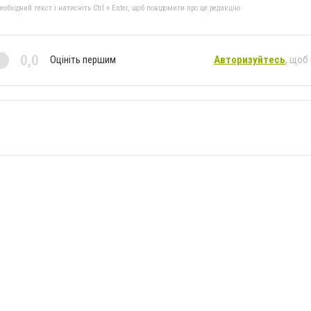
бхідний текст і натисніть Ctrl + Enter, щоб повідомити про це редакцію
0,0
Оцініть першим
Авторизуйтесь
, щоб