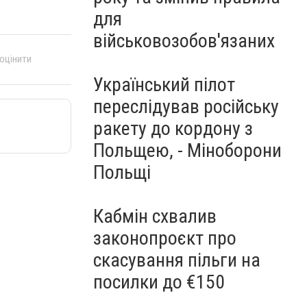
для
військовозобов'язаних
 оцінити
Український пілот
переслідував російську
ракету до кордону з
Польщею, - Міноборони
Польщі
Кабмін схвалив
законопроєкт про
скасування пільги на
посилки до €150