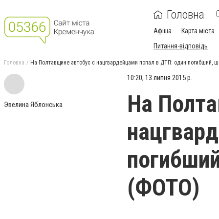
Головна
Афіша
Карта міста
Питання-відповідь
Головна
На Полтавщине автобус с нацгвардейцами попал в ДТП: один погибший, 
10:20, 13 липня 2015 р.
На Полта
Эвелина Яблонська
нацгвард
погибший
(ФОТО)