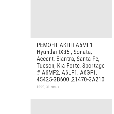
РЕМОНТ АКПП A6MF1
Hyundai IX35 , Sonata,
Accent, Elantra, Santa Fe,
Tucson, Kia Forte, Sportage
# A6MF2, A6LF1, A6GF1,
45425-3B600 ,21470-3A210
10:20, 31 липня