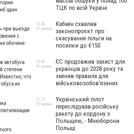
масові обшуки у понад 100
итории
ТЦК по всій Україні
иб один
Кабмін схвалив
15:42
» при выезде
31 липня
законопроєкт про
овения с
скасування пільги на
на обочине.
посилки до €150
ЄС продовжив захист для
ов автобуса
15:41
31 липня
українців до 2028 року та
ой степени
змінив правила для
Известно, что
військовозобов'язаних
тобуса из
Український пілот
11:15
рка
31 липня
переслідував російську
спитализации
ракету до кордону з
Польщею, - Міноборони
Польщі
тного