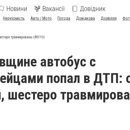
Новини
Вакансії
Довідник
Нерухомість
Авто / Мото
Погода
Довідкова
Дозвілля
Фот
шестеро травмированы (ФОТО)
вщине автобус с
ейцами попал в ДТП: 
, шестеро травмиров