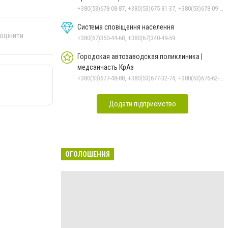
+380(53)678-08-87, +380(53)675-81-37, +380(53)678-09-01, +380(53)675-81-32, +380(53)675-81-40, +380(53)675-81-33, +380(53)675-81-38, +380(53)675-81-31
Система сповіщення населення
 оцінити
+380(67)350-44-68, +380(67)340-49-59
Городская автозаводская поликлиника |
медсанчасть КрАз
+380(53)677-48-88, +380(53)677-32-74, +380(53)676-62-99, +380536766187
Додати підприємство
ОГОЛОШЕННЯ