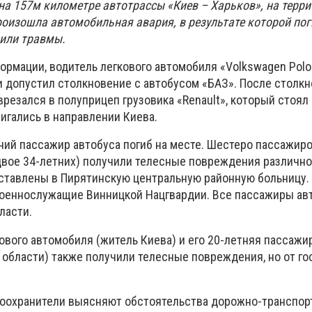
на 157м километре автотрассы «Киев – Харьков», на терр
роизошла автомобильная авария, в результате которой пог
чили травмы.
ормации, водитель легкового автомобиля «Volkswagen Polo
и допустил столкновение с автобусом «БАЗ». После столкн
резался в полуприцеп грузовика «Renault», который стоял 
игались в направлении Киева.
ний пассажир автобуса погиб на месте. Шестеро пассажир
 и двое 34-летних) получили телесные повреждения различн
оставлены в Пирятинскую центральную районную больницу. 
военнослужащие Винницкой Нацгвардии. Все пассажиры ав
ласти.
ового автомобиля (житель Киева) и его 20-летняя пассажи
 области) также получили телесные повреждения, но от го
оохранители выясняют обстоятельства дорожно-транспор