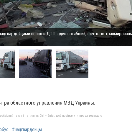
нацгвардейцами попал в ДТП: один погибший, шестеро травмирован
нтра областного управления МВД Украины.
бхідний текст і натисніть Ctrl + Enter, щоб повідомити про це редакцію
обус
#нацгвардейцы