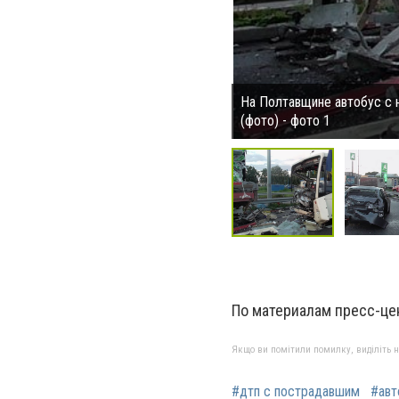
На Полтавщине автобус с 
(фото) - фото 1
По материалам пресс-це
Якщо ви помітили помилку, виділіть нео
#дтп с пострадавшим
#авт