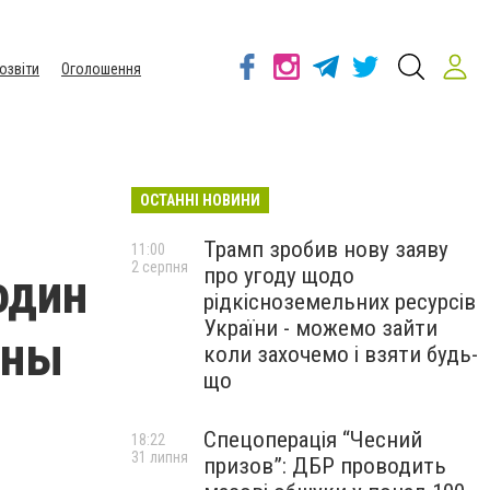
озвіти
Оголошення
ОСТАННІ НОВИНИ
Трамп зробив нову заяву
11:00
2 серпня
про угоду щодо
один
рідкісноземельних ресурсів
України - можемо зайти
аны
коли захочемо і взяти будь-
що
Спецоперація “Чесний
18:22
31 липня
призов”: ДБР проводить