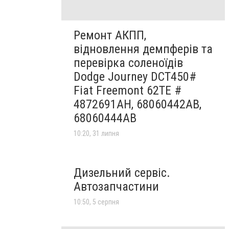
Ремонт АКПП,
відновлення демпферів та
перевірка соленоїдів
Dodge Journey DCT450#
Fiat Freemont 62TE #
4872691AH, 68060442AB,
68060444AB
10:20, 31 липня
Дизельний сервіс.
Автозапчастини
10:50, 5 серпня