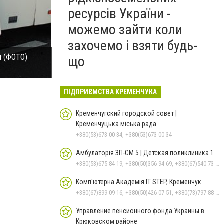
ресурсів України -
можемо зайти коли
захочемо і взяти будь-
ы (ФОТО)
На Полтавщине автобус с нацгвардейцами попал в
що
(фото) - фото 1
ПІДПРИЄМСТВА КРЕМЕНЧУКА
Кременчугский городской совет |
Кременчуцька міська рада
+380(53)673-00-34, +380(53)673-00-34
Амбулаторія ЗП-СМ 5 | Детская поликлиника 1
+380(53)675-84-19, +380(50)356-94-69, +380(67)540-73-87
Комп'ютерна Академія IT STEP, Кременчук
+380(67)899-09-16, +380(50)426-07-51, +380(73)797-88-17
Управление пенсионного фонда Украины в
Крюковском районе