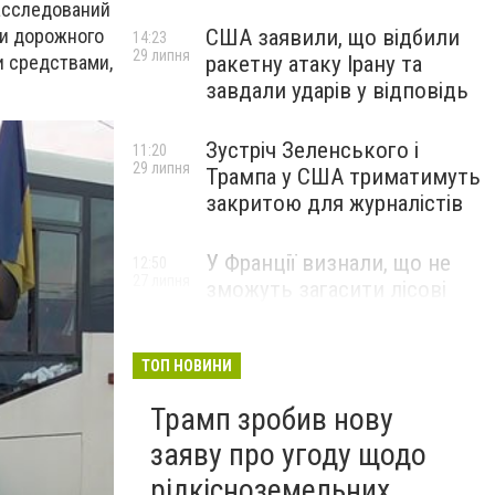
асследований
ти дорожного
США заявили, що відбили
14:23
29 липня
и средствами,
ракетну атаку Ірану та
завдали ударів у відповідь
Зустріч Зеленського і
11:20
29 липня
Трампа у США триматимуть
закритою для журналістів
У Франції визнали, що не
12:50
27 липня
зможуть загасити лісові
пожежі біля Бордо до осені
ТОП НОВИНИ
Трамп зробив нову
заяву про угоду щодо
рідкісноземельних