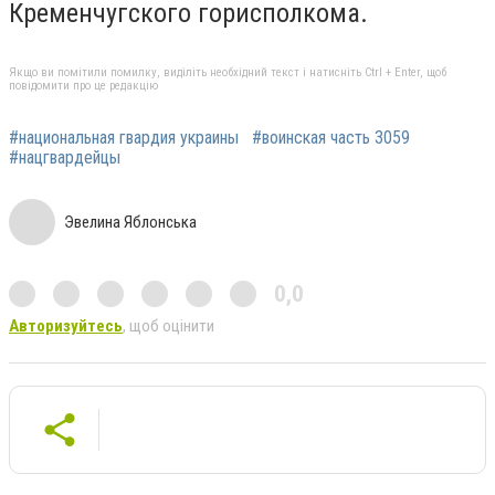
Кременчугского горисполкома.
Якщо ви помітили помилку, виділіть необхідний текст і натисніть Ctrl + Enter, щоб
повідомити про це редакцію
#национальная гвардия украины
#воинская часть 3059
#нацгвардейцы
Эвелина Яблонська
0,0
Авторизуйтесь
, щоб оцінити