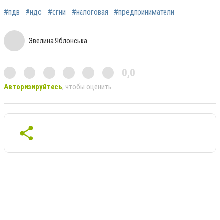
#пдв
#ндс
#огни
#налоговая
#предприниматели
Эвелина Яблонська
0,0
Авторизируйтесь
, чтобы оценить