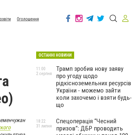
озвіти
Оголошення
ОСТАННІ НОВИНИ
Трамп зробив нову заяву
11:00
2 серпня
про угоду щодо
га
рідкісноземельних ресурсів
України - можемо зайти
ео)
коли захочемо і взяти будь-
що
кременчужан
Спецоперація “Чесний
18:22
31 липня
кого
призов”: ДБР проводить
 скульптура