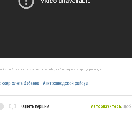
бхідний текст і натисніть Ctrl + Enter, щоб повідомити про це редакцію
сквер олега бабаева
#автозаводской райсуд
0,0
Оцініть першим
Авторизуйтесь
, щоб