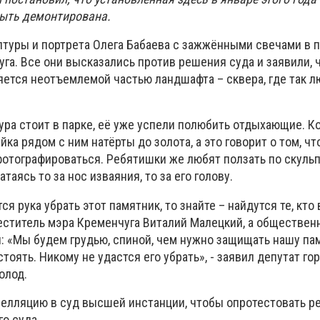
быть демонтирована.
птуры и портрета Олега Бабаева с зажжёнными свечами в п
га. Все они высказались против решения суда и заявили, 
яется неотъемлемой частью ландшафта – сквера, где так л
тура стоит в парке, её уже успели полюбить отдыхающие. К
йка рядом с ним натёрты до золота, а это говорит о том, ч
отографироваться. Ребятишки же любят ползать по скульпт
таясь то за нос изваяния, то за его голову.
ся рука убрать этот памятник, то знайте – найдутся те, кто 
меститель мэра Кременчуга Виталий Малецкий, а обществен
: «Мы будем грудью, спиной, чем нужно защищать нашу пам
тоять. Никому не удастся его убрать», - заявил депутат гор
олод.
пелляцию в суд высшей инстанции, чтобы опротестовать 
о суда.