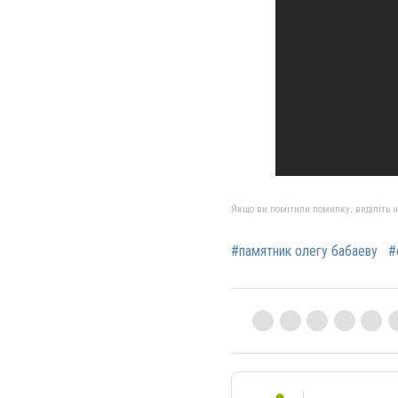
Якщо ви помітили помилку, виділіть нео
#памятник олегу бабаеву
#