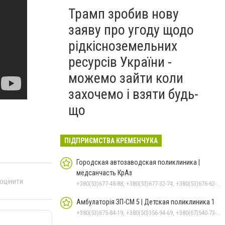
Трамп зробив нову
заяву про угоду щодо
рідкісноземельних
ресурсів України -
можемо зайти коли
захочемо і взяти будь-
що
ПІДПРИЄМСТВА КРЕМЕНЧУКА
Городская автозаводская поликлиника |
медсанчасть КрАз
 оцінити
+380(53)677-48-88, +380(53)677-32-74, +380(53)676-62-99, +380536766187
Амбулаторія ЗП-СМ 5 | Детская поликлиника 1
+380(53)675-84-19, +380(50)356-94-69, +380(67)540-73-87