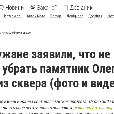
Новини
Вакансії
Довідник
Нерухомість
Авто / Мото
Погода
Довідкова
Дозвілля
Фот
з сквера (фото и видео)
жане заявили, что не
 убрать памятник Оле
из сквера (фото и вид
ре имени Бабаева состоялся митинг протеста. Около 300 
 заявить своё негативное отношение к
решению Автозаводс
постановил, что установленная здесь в январе этого года