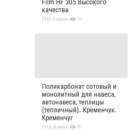
Film HF 305 Высокого
качества
10
17:29, 3 серпня
Поликарбонат сотовый и
монолитный для навеса,
автонавеса, теплицы
(тепличный). Кременчук.
Кременчуг
41
13:14, 26 липня