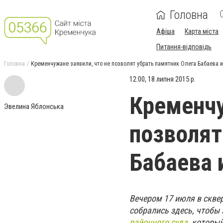
Головна
Афіша
Карта міста
Питання-відповідь
Головна
Кременчужане заявили, что не позволят убрать памятник Олега Бабаева и
12:00, 18 липня 2015 р.
Кременчу
Эвелина Яблонська
позволят
Бабаева 
Вечером 17 июля в скве
собрались здесь, чтобы
районного суда,
который 