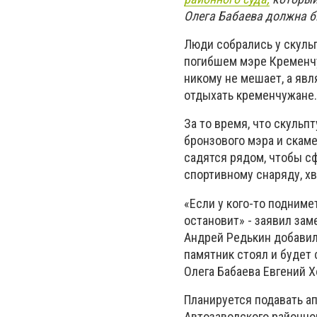
Олега Бабаева должна 
Люди собрались у скуль
погибшем мэре Кременчу
никому не мешает, а явл
отдыхать кременчужане.
За то время, что скульп
бронзового мэра и скаме
садятся рядом, чтобы сф
спортивному снаряду, хва
«Если у кого-то поднимет
остановит» - заявил за
Андрей Редькин добавил
памятник стоял и будет с
Олега Бабаева Евгений Х
Планируется подавать а
Автозаводского районног