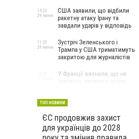
США заявили, що відбили
14:23
29 липня
ракетну атаку Ірану та
завдали ударів у відповідь
Зустріч Зеленського і
11:20
29 липня
Трампа у США триматимуть
закритою для журналістів
У Франції визнали, що не
12:50
27 липня
зможуть загасити лісові
пожежі біля Бордо до осені
ТОП НОВИНИ
ЄС продовжив захист
для українців до 2028
року та змінив правила