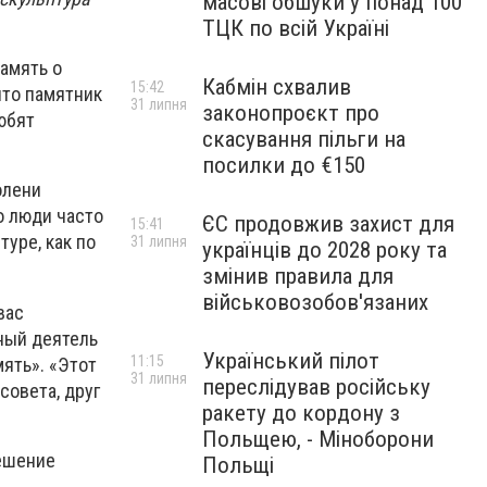
масові обшуки у понад 100
ТЦК по всій Україні
амять о
Кабмін схвалив
15:42
что памятник
31 липня
законопроєкт про
юбят
скасування пільги на
посилки до €150
олени
то люди часто
ЄС продовжив захист для
15:41
уре, как по
31 липня
українців до 2028 року та
змінив правила для
військовозобов'язаних
вас
ный деятель
Український пілот
11:15
ять». «Этот
31 липня
переслідував російську
совета, друг
ракету до кордону з
Польщею, - Міноборони
решение
Польщі