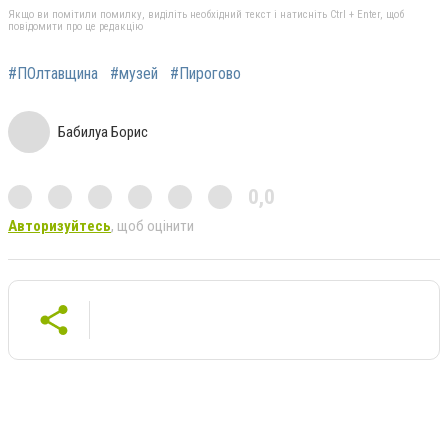
Якщо ви помітили помилку, виділіть необхідний текст і натисніть Ctrl + Enter, щоб
повідомити про це редакцію
#ПОлтавщина
#музей
#Пирогово
Бабилуа Борис
0,0
Авторизуйтесь
, щоб оцінити