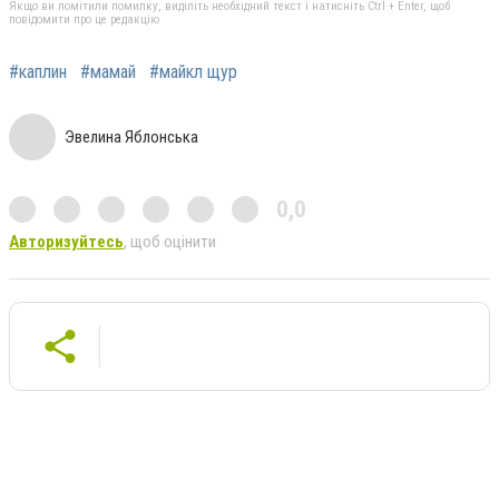
Якщо ви помітили помилку, виділіть необхідний текст і натисніть Ctrl + Enter, щоб
повідомити про це редакцію
#каплин
#мамай
#майкл щур
Эвелина Яблонська
0,0
Авторизуйтесь
, щоб оцінити