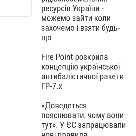
ресурсів України -
можемо зайти коли
захочемо і взяти будь-
що
Fire Point розкрила
концепцію української
антибалістичної ракети
FP-7.x
«Доведеться
пояснювати, чому вони
тут». У ЄС запрацювали
нові правила