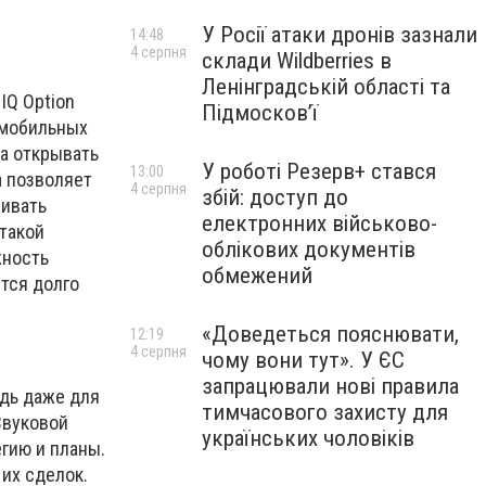
У Росії атаки дронів зазнали
14:48
4 серпня
склади Wildberries в
Ленінградській області та
IQ Option
Підмосков’ї
 мобильных
 а открывать
У роботі Резерв+ стався
13:00
а позволяет
4 серпня
збій: доступ до
живать
електронних військово-
такой
облікових документів
жность
обмежений
ется долго
«Доведеться пояснювати,
12:19
4 серпня
чому вони тут». У ЄС
запрацювали нові правила
дь даже для
тимчасового захисту для
Звуковой
українських чоловіків
егию и планы.
их сделок.