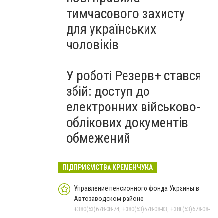
тимчасового захисту
для українських
чоловіків
У роботі Резерв+ стався
збій: доступ до
електронних військово-
облікових документів
обмежений
ПІДПРИЄМСТВА КРЕМЕНЧУКА
Управление пенсионного фонда Украины в
Автозаводском районе
+380(53)678-08-74, +380(53)678-08-83, +380(53)678-08-41, +380(53)678-08-86, +380(53)678-09-05