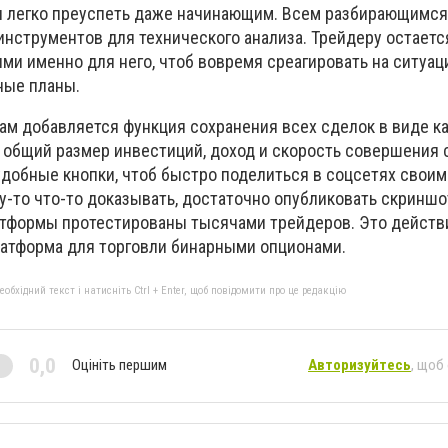
и легко преуспеть даже начинающим. Всем разбирающимся
инструментов для технического анализа. Трейдеру остаетс
ми именно для него, чтоб вовремя среагировать на ситуац
ные планы.
ам добавляется функция сохранения всех сделок в виде ка
 общий размер инвестиций, доход и скорость совершения 
удобные кнопки, чтоб быстро поделиться в соцсетях своим
у-то что-то доказывать, достаточно опубликовать скриншо
атформы протестированы тысячами трейдеров. Это действ
атформа для торговли бинарными опционами.
бхідний текст і натисніть Ctrl + Enter, щоб повідомити про це редакцію
0,0
Оцініть першим
Авторизуйтесь
, щоб