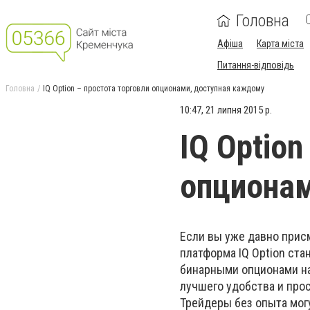
Головна
Афіша
Карта міста
Питання-відповідь
Головна
IQ Option – простота торговли опционами, доступная каждому
10:47, 21 липня 2015 р.
IQ Option
опционам
Если вы уже давно присм
платформа IQ Option ст
бинарными опционами на
лучшего удобства и про
Трейдеры без опыта мог