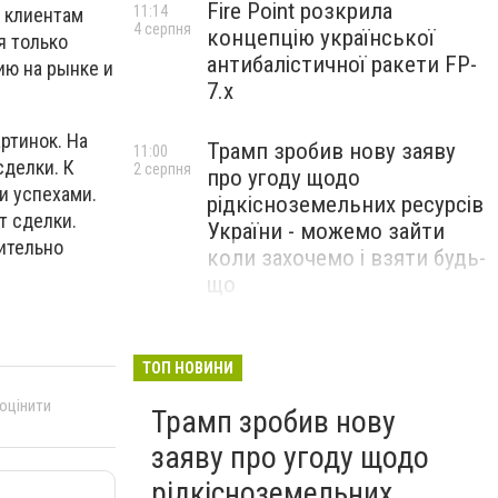
Fire Point розкрила
11:14
 клиентам
4 серпня
концепцію української
я только
антибалістичної ракети FP-
ию на рынке и
7.x
ртинок. На
Трамп зробив нову заяву
11:00
сделки. К
2 серпня
про угоду щодо
и успехами.
рідкісноземельних ресурсів
т сделки.
України - можемо зайти
ительно
коли захочемо і взяти будь-
що
Спецоперація “Чесний
18:22
31 липня
призов”: ДБР проводить
ТОП НОВИНИ
масові обшуки у понад 100
 оцінити
Трамп зробив нову
ТЦК по всій Україні
заяву про угоду щодо
рідкісноземельних