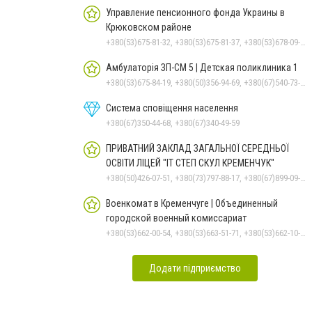
Управление пенсионного фонда Украины в
Крюковском районе
+380(53)675-81-32, +380(53)675-81-37, +380(53)678-09-01, +380(53)675-81-40, +380(53)675-81-33, +380(53)675-81-38, +380(53)675-81-31, +380(53)678-08-87
Амбулаторія ЗП-СМ 5 | Детская поликлиника 1
+380(53)675-84-19, +380(50)356-94-69, +380(67)540-73-87
Система сповіщення населення
+380(67)350-44-68, +380(67)340-49-59
ПРИВАТНИЙ ЗАКЛАД ЗАГАЛЬНОЇ СЕРЕДНЬОЇ
ОСВІТИ ЛІЦЕЙ "ІТ СТЕП СКУЛ КРЕМЕНЧУК"
+380(50)426-07-51, +380(73)797-88-17, +380(67)899-09-16
Военкомат в Кременчуге | Объединенный
городской военный комиссариат
+380(53)662-00-54, +380(53)663-51-71, +380(53)662-10-35
Додати підприємство