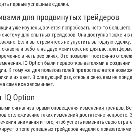
одить первые успешные сделки.
ивами для продвинутых трейдеров
кции уже изучены, хочется попробовать чего-то большего. 
 систему для опытных трейдеров. Она доступна также и в
важно. Если вы стремитесь не упустить выгодную сделку,
 окнах или работа на двух мониторах не для вас, платформ
временно в четырех окнах. Это позволит постоянно отсле
зменения. IQ Option были первооткрывателями в создании 
ции. К тому же для пользователей предоставляется возмо
ики и их цвет. В следующий раз, открыв окно, вам не прид
ма сама все запоминает.
 IQ Option
ными сигнализаторами оповещения изменения трендов. Ве
ов отслеживание таких изменений достаточно непросто. 
ечения внимания и того, чтоб успеть изменить свою страт
ирует о топе успешных трейдеров недели с показателями 