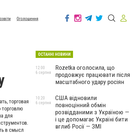
озвіти
Оголошення
ОСТАННІ НОВИНИ
Rozetka оголосила, що
12:00
6 серпня
продовжує працювати після
у
масштабного удару росіян
США відновили
10:20
ать, торговая
6 серпня
повноцінний обмін
ю торговлю
розвідданими з Україною —
на для
і це допомагає Україні бити
нструментов.
вглиб Росії — ЗМІ
ть в смысл