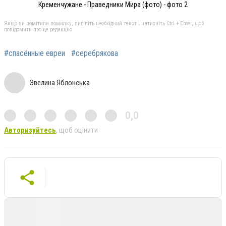
Кременчужане - Праведники Мира (фото) - фото 2
Якщо ви помітили помилку, виділіть необхідний текст і натисніть Ctrl + Enter, щоб
повідомити про це редакцію
#спасённые евреи
#серебрякова
Эвелина Яблонська
0,0
Авторизуйтесь
, щоб оцінити