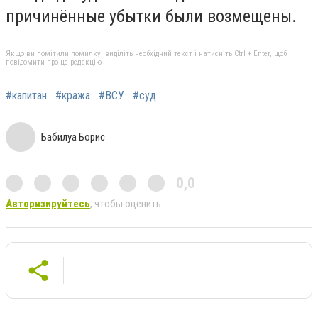
причинённые убытки были возмещены.
Якщо ви помітили помилку, виділіть необхідний текст і натисніть Ctrl + Enter, щоб
повідомити про це редакцію
#капитан
#кража
#ВСУ
#суд
Бабилуа Борис
0,0
Авторизируйтесь
, чтобы оценить