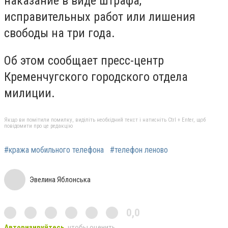
наказание в виде штрафа,
исправительных работ или лишения
свободы на три года.
Об этом сообщает пресс-центр
Кременчугского городского отдела
милиции.
Якщо ви помітили помилку, виділіть необхідний текст і натисніть Ctrl + Enter, щоб
повідомити про це редакцію
#кража мобильного телефона
#телефон леново
Эвелина Яблонська
0,0
Авторизируйтесь
, чтобы оценить