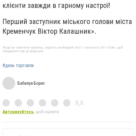
клієнти завжди в гарному настрої!
Перший заступник міського голови міста
Кременчук Віктор Калашник».
Якщо ви помітили помилку, виділіть необхідний текст і натисніть Ctrl + Enter, щоб
повідомити про це редакцію
#день торговли
Бабилуа Борис
0,0
Авторизуйтесь
, щоб оцінити