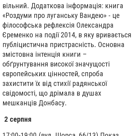
вільний. Додаткова інформація: книга
«Роздуми про луганську Вандею» - це
філософська рефлексія Олександра
Єременко на події 2014, в яку вривається
публіцистична пристрасність. Основна
змістовна інтенція книги –
обґрунтування високої значущості
європейських цінностей, спроба
захистити їх від стихії радянської
свідомості, що дрімала в душах
мешканців Донбасу.
2 серпня
17:00-19:00 (вул. Щорса, 66/13) Показ