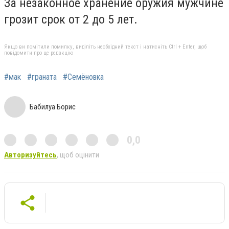
За незаконное хранение оружия мужчине
грозит срок от 2 до 5 лет.
Якщо ви помітили помилку, виділіть необхідний текст і натисніть Ctrl + Enter, щоб
повідомити про це редакцію
#мак
#граната
#Семёновка
Бабилуа Борис
0,0
Авторизуйтесь
, щоб оцінити