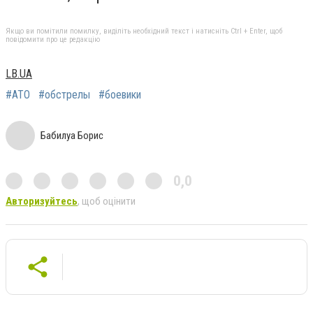
Якщо ви помітили помилку, виділіть необхідний текст і натисніть Ctrl + Enter, щоб
повідомити про це редакцію
LB.UA
#АТО
#обстрелы
#боевики
Бабилуа Борис
0,0
Авторизуйтесь
, щоб оцінити