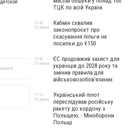
масові обшуки у понад 100
 детской
ТЦК по всій Україні
Кабмін схвалив
15:42
31 липня
законопроєкт про
скасування пільги на
посилки до €150
ЄС продовжив захист для
15:41
31 липня
українців до 2028 року та
 оцінити
змінив правила для
військовозобов'язаних
Український пілот
11:15
31 липня
переслідував російську
ракету до кордону з
Польщею, - Міноборони
Польщі