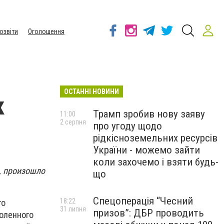
озвіти
Оголошення
ОСТАННІ НОВИНИ
к
Трамп зробив нову заяву
11:00
2 серпня
про угоду щодо
рідкісноземельних ресурсів
України - можемо зайти
коли захочемо і взяти будь-
», произошло
що
Спецоперація “Чесний
18:22
го
31 липня
призов”: ДБР проводить
коленного