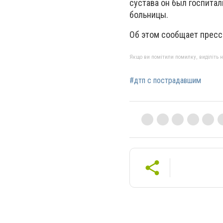
сустава он был госпита
больницы.
Об этом сообщает пресс
Якщо ви помітили помилку, виділіть нео
#дтп с пострадавшим