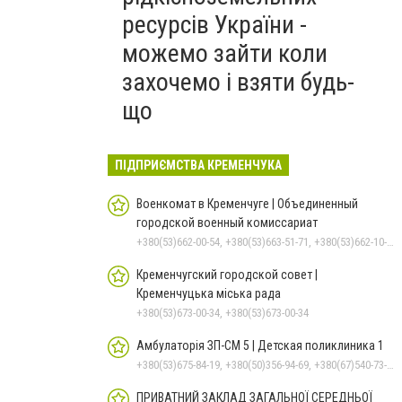
ресурсів України -
можемо зайти коли
захочемо і взяти будь-
що
ПІДПРИЄМСТВА КРЕМЕНЧУКА
Военкомат в Кременчуге | Объединенный
городской военный комиссариат
+380(53)662-00-54, +380(53)663-51-71, +380(53)662-10-35
Кременчугский городской совет |
Кременчуцька міська рада
+380(53)673-00-34, +380(53)673-00-34
Амбулаторія ЗП-СМ 5 | Детская поликлиника 1
+380(53)675-84-19, +380(50)356-94-69, +380(67)540-73-87
ПРИВАТНИЙ ЗАКЛАД ЗАГАЛЬНОЇ СЕРЕДНЬОЇ