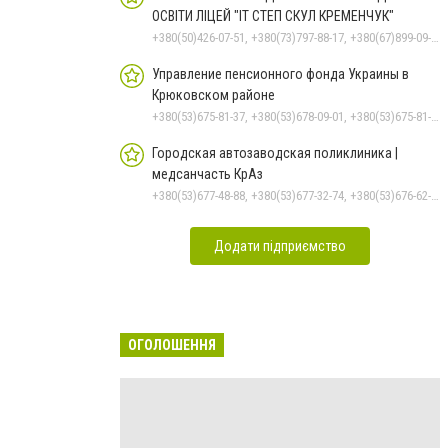
ОСВІТИ ЛІЦЕЙ "ІТ СТЕП СКУЛ КРЕМЕНЧУК"
+380(50)426-07-51, +380(73)797-88-17, +380(67)899-09-16
Управление пенсионного фонда Украины в
Крюковском районе
+380(53)675-81-37, +380(53)678-09-01, +380(53)675-81-32, +380(53)675-81-40, +380(53)675-81-33, +380(53)675-81-38, +380(53)675-81-31, +380(53)678-08-87
Городская автозаводская поликлиника |
медсанчасть КрАз
+380(53)677-48-88, +380(53)677-32-74, +380(53)676-62-99, +380536766187
Додати підприємство
ОГОЛОШЕННЯ