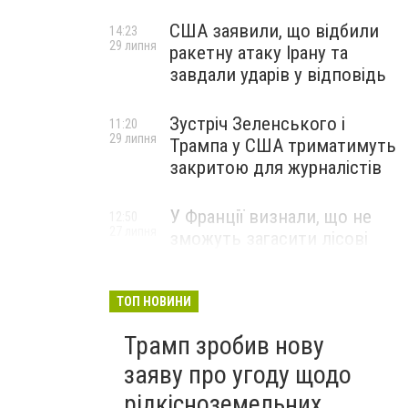
США заявили, що відбили
14:23
29 липня
ракетну атаку Ірану та
завдали ударів у відповідь
Зустріч Зеленського і
11:20
29 липня
Трампа у США триматимуть
закритою для журналістів
У Франції визнали, що не
12:50
27 липня
зможуть загасити лісові
пожежі біля Бордо до осені
ТОП НОВИНИ
Трамп зробив нову
заяву про угоду щодо
рідкісноземельних