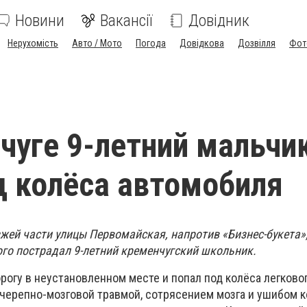
Новини
Вакансії
Довідник
Нерухомість
Авто / Мото
Погода
Довідкова
Дозвілля
Фот
чуге 9-летний мальчи
д колёса автомобиля
зжей части улицы Первомайская, напротив «Бизнес-букета
ого пострадал 9-летний кременчугский школьник.
рогу в неустановленном месте и попал под колёса легково
 черепно-мозговой травмой, сотрясением мозга и ушибом 