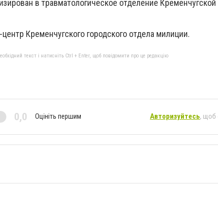
лизирован в травматологическое отделение Кременчугской
-центр Кременчугского городского отдела милиции.
бхідний текст і натисніть Ctrl + Enter, щоб повідомити про це редакцію
0,0
Оцініть першим
Авторизуйтесь
, щоб