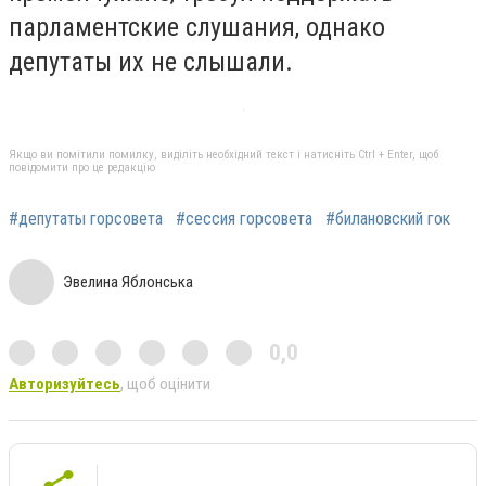
парламентские слушания, однако
депутаты их не слышали.
Якщо ви помітили помилку, виділіть необхідний текст і натисніть Ctrl + Enter, щоб
повідомити про це редакцію
#депутаты горсовета
#сессия горсовета
#билановский гок
Эвелина Яблонська
0,0
Авторизуйтесь
, щоб оцінити