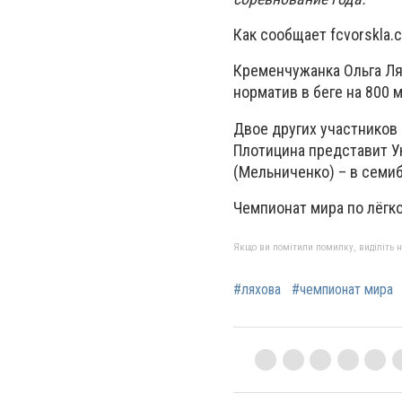
Как сообщает fcvorskla.
Кременчужанка Ольга Л
норматив в беге на 800 
Двое других участников
Плотицина представит Ук
(Мельниченко) – в семи
Чемпионат мира по лёгко
Якщо ви помітили помилку, виділіть нео
#ляхова
#чемпионат мира