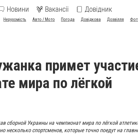
Новини
Вакансії
Довідник
Нерухомість
Авто / Мото
Погода
Довідкова
Дозвілля
Фот
жанка примет участи
те мира по лёгкой
тав сборной Украины на чемпионат мира по лёгкой атлетик
но несколько спортсменов, которые точно поедут на главн