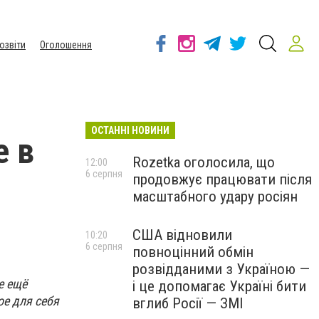
озвіти
Оголошення
ОСТАННІ НОВИНИ
е в
Rozetka оголосила, що
12:00
6 серпня
продовжує працювати після
масштабного удару росіян
США відновили
10:20
6 серпня
повноцінний обмін
розвідданими з Україною —
е ещё
і це допомагає Україні бити
ое для себя
вглиб Росії — ЗМІ