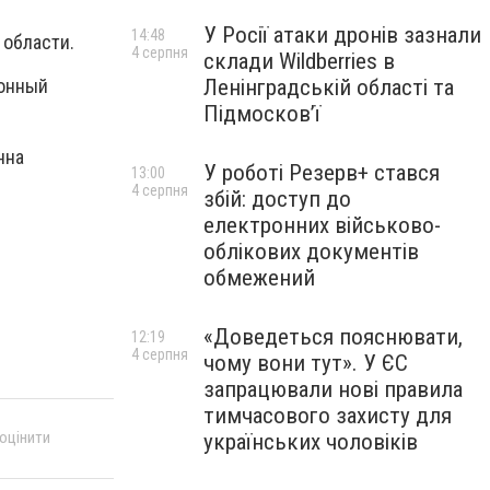
У Росії атаки дронів зазнали
14:48
 области.
4 серпня
склади Wildberries в
Ленінградській області та
ионный
Підмосков’ї
нна
У роботі Резерв+ стався
13:00
4 серпня
збій: доступ до
електронних військово-
облікових документів
обмежений
«Доведеться пояснювати,
12:19
4 серпня
чому вони тут». У ЄС
запрацювали нові правила
тимчасового захисту для
 оцінити
українських чоловіків