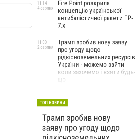
Fire Point розкрила
11:14
4 серпня
концепцію української
антибалістичної ракети FP-
7.x
Трамп зробив нову заяву
11:00
2 серпня
про угоду щодо
рідкісноземельних ресурсів
України - можемо зайти
коли захочемо і взяти будь-
що
Спецоперація “Чесний
18:22
31 липня
призов”: ДБР проводить
ТОП НОВИНИ
масові обшуки у понад 100
Трамп зробив нову
ТЦК по всій Україні
заяву про угоду щодо
рідкісноземельних