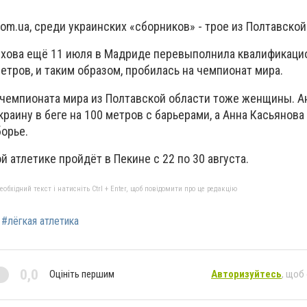
com.ua, среди украинских «сборников» - трое из Полтавской
яхова ещё 11 июля в Мадриде перевыполнила квалификац
метров, и таким образом, пробилась на чемпионат мира.
 чемпионата мира из Полтавской области тоже женщины. А
раину в беге на 100 метров с барьерами, а Анна Касьянова
борье.
й атлетике пройдёт в Пекине с 22 по 30 августа.
бхідний текст і натисніть Ctrl + Enter, щоб повідомити про це редакцію
#лёгкая атлетика
0,0
Оцініть першим
Авторизуйтесь
, щоб