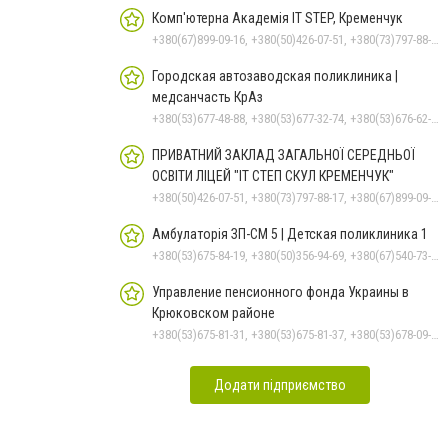
Комп'ютерна Академія IT STEP, Кременчук
+380(67)899-09-16, +380(50)426-07-51, +380(73)797-88-17
Городская автозаводская поликлиника |
медсанчасть КрАз
+380(53)677-48-88, +380(53)677-32-74, +380(53)676-62-99, +380536766187
ПРИВАТНИЙ ЗАКЛАД ЗАГАЛЬНОЇ СЕРЕДНЬОЇ
ОСВІТИ ЛІЦЕЙ "ІТ СТЕП СКУЛ КРЕМЕНЧУК"
+380(50)426-07-51, +380(73)797-88-17, +380(67)899-09-16
Амбулаторія ЗП-СМ 5 | Детская поликлиника 1
+380(53)675-84-19, +380(50)356-94-69, +380(67)540-73-87
Управление пенсионного фонда Украины в
Крюковском районе
+380(53)675-81-31, +380(53)675-81-37, +380(53)678-09-01, +380(53)675-81-32, +380(53)675-81-40, +380(53)675-81-33, +380(53)675-81-38, +380(53)678-08-87
Додати підприємство