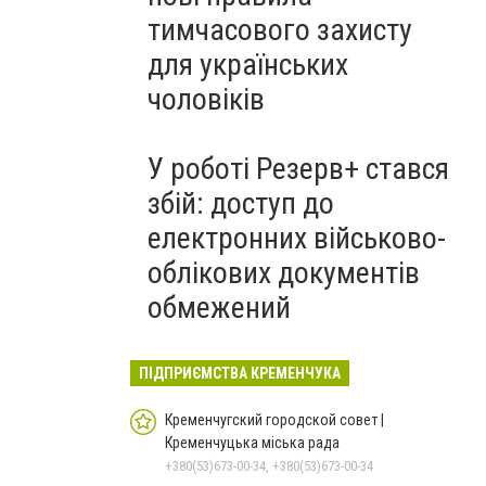
тимчасового захисту
для українських
чоловіків
У роботі Резерв+ стався
збій: доступ до
електронних військово-
облікових документів
обмежений
ПІДПРИЄМСТВА КРЕМЕНЧУКА
Кременчугский городской совет |
Кременчуцька міська рада
+380(53)673-00-34, +380(53)673-00-34