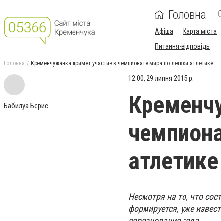
Головна
Афіша
Карта міста
Питання-відповідь
Головна
Кременчужанка примет участие в чемпионате мира по лёгкой атлетике
12:00, 29 липня 2015 р.
Кременчу
Бабилуа Борис
чемпиона
атлетике
Несмотря на то, что сос
формируется, уже извест
соревнование года.