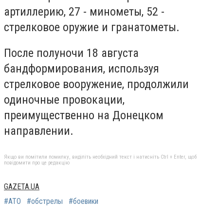
артиллерию, 27 - минометы, 52 -
стрелковое оружие и гранатометы.
После полуночи 18 августа
бандформирования, используя
стрелковое вооружение, продолжили
одиночные провокации,
преимущественно на Донецком
направлении.
Якщо ви помітили помилку, виділіть необхідний текст і натисніть Ctrl + Enter, щоб
повідомити про це редакцію
GAZETA.UA
#АТО
#обстрелы
#боевики