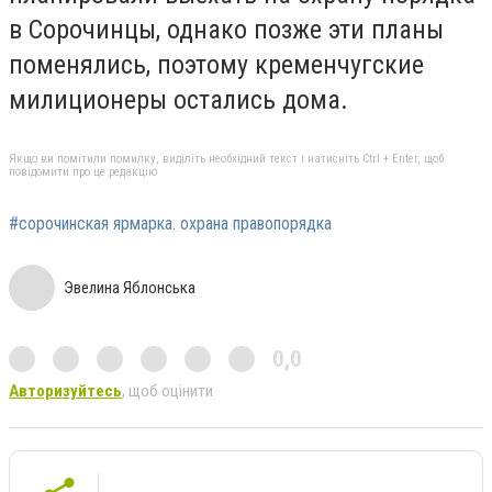
в Сорочинцы, однако позже эти планы
поменялись, поэтому кременчугские
милиционеры остались дома.
Якщо ви помітили помилку, виділіть необхідний текст і натисніть Ctrl + Enter, щоб
повідомити про це редакцію
#сорочинская ярмарка. охрана правопорядка
Эвелина Яблонська
0,0
Авторизуйтесь
, щоб оцінити