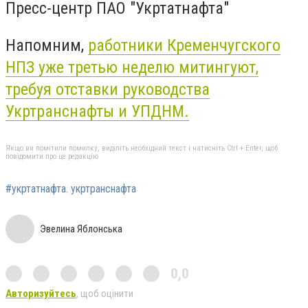
Пресс-центр ПАО "Укртатнафта"
Напомним,
работники Кременчугского
НПЗ уже третью неделю митингуют,
требуя отставки руководства
Укртранснафты и УПДНМ.
Якщо ви помітили помилку, виділіть необхідний текст і натисніть Ctrl + Enter, щоб
повідомити про це редакцію
#укртатнафта. укртранснафта
Эвелина Яблонська
0,0
Авторизуйтесь
, щоб оцінити