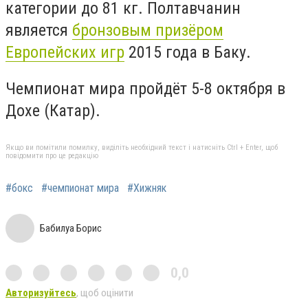
категории до 81 кг. Полтавчанин
является
бронзовым призёром
Европейских игр
2015 года в Баку.
Чемпионат мира пройдёт 5-8 октября в
Дохе (Катар).
Якщо ви помітили помилку, виділіть необхідний текст і натисніть Ctrl + Enter, щоб
повідомити про це редакцію
#бокс
#чемпионат мира
#Хижняк
Бабилуа Борис
0,0
Авторизуйтесь
, щоб оцінити