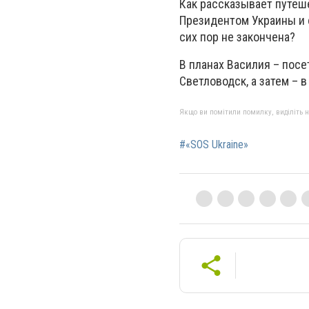
Как рассказывает путеше
Президентом Украины и с
сих пор не закончена?
В планах Василия – посе
Светловодск, а затем – 
Якщо ви помітили помилку, виділіть нео
#«SOS Ukraine»