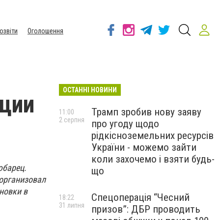
озвіти
Оголошення
ОСТАННІ НОВИНИ
кции
Трамп зробив нову заяву
11:00
2 серпня
про угоду щодо
рідкісноземельних ресурсів
України - можемо зайти
коли захочемо і взяти будь-
юбарец.
що
 организовал
новки в
Спецоперація “Чесний
18:22
31 липня
призов”: ДБР проводить