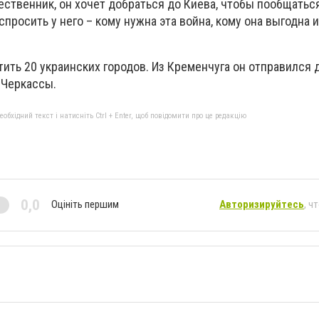
ственник, он хочет добраться до Киева, чтобы пообщатьс
просить у него – кому нужна эта война, кому она выгодна 
тить 20 украинских городов. Из Кременчуга он отправился 
в Черкассы.
бхідний текст і натисніть Ctrl + Enter, щоб повідомити про це редакцію
0,0
Оцініть першим
Авторизируйтесь
, ч