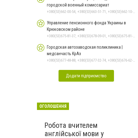
городской военный комиссариат
+380(53)662-00-54, +380(53)663-51-71, +380(53)662-10-35
Управление пенсионного фонда Украины в
Крюковском районе
+380(53)675-81-37, +380(53)678-09-01, +380(53)675-81-32, +380(53)675-81-40, +380(53)675-81-33, +380(53)675-81-38, +380(53)675-81-31, +380(53)678-08-87
Городская автозаводская поликлиника |
медсанчасть КрАз
+380(53)677-48-88, +380(53)677-32-74, +380(53)676-62-99, +380536766187
Додати підприємство
ОГОЛОШЕННЯ
Робота вчителем
англійської мови у