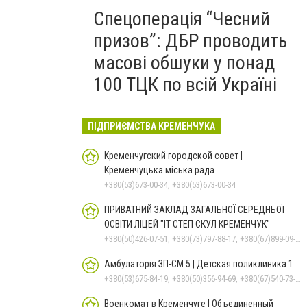
Спецоперація “Чесний
призов”: ДБР проводить
масові обшуки у понад
100 ТЦК по всій Україні
ПІДПРИЄМСТВА КРЕМЕНЧУКА
Кременчугский городской совет |
Кременчуцька міська рада
+380(53)673-00-34, +380(53)673-00-34
ПРИВАТНИЙ ЗАКЛАД ЗАГАЛЬНОЇ СЕРЕДНЬОЇ
ОСВІТИ ЛІЦЕЙ "ІТ СТЕП СКУЛ КРЕМЕНЧУК"
+380(50)426-07-51, +380(73)797-88-17, +380(67)899-09-16
Амбулаторія ЗП-СМ 5 | Детская поликлиника 1
+380(53)675-84-19, +380(50)356-94-69, +380(67)540-73-87
Военкомат в Кременчуге | Объединенный