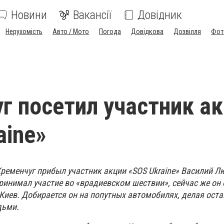
Новини
Вакансії
Довідник
Нерухомість
Авто / Мото
Погода
Довідкова
Дозвілля
Фот
г посетил участник а
aine»
 Кременчуг прибыл участник акции «SOS Ukraine» Василий Л
принимал участие во «врадиевском шествии», сейчас же он
Киев. Добирается он на попутных автомобилях, делая оста
дьми.