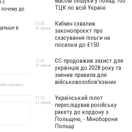
масові обшуки у понад 100
я с
ТЦК по всій Україні
и почему до
Кабмін схвалив
15:42
дальше в
31 липня
законопроєкт про
скасування пільги на
посилки до €150
ЄС продовжив захист для
15:41
31 липня
українців до 2028 року та
змінив правила для
військовозобов'язаних
тобы оценить
Український пілот
11:15
31 липня
переслідував російську
ракету до кордону з
Польщею, - Міноборони
Польщі