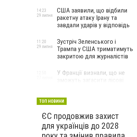
США заявили, що відбили
14:23
29 липня
ракетну атаку Ірану та
завдали ударів у відповідь
Зустріч Зеленського і
11:20
29 липня
Трампа у США триматимуть
закритою для журналістів
У Франції визнали, що не
12:50
27 липня
зможуть загасити лісові
пожежі біля Бордо до осені
ТОП НОВИНИ
ЄС продовжив захист
для українців до 2028
року та змінив правила