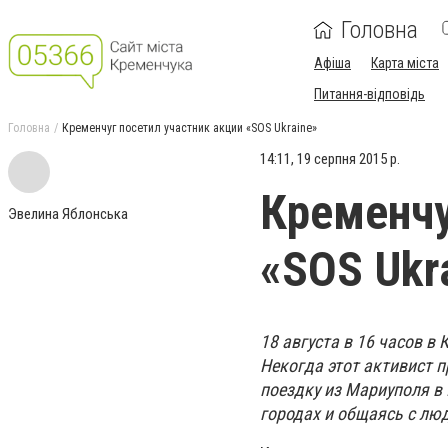
Головна
Афіша
Карта міста
Питання-відповідь
Головна
Кременчуг посетил участник акции «SOS Ukraine»
14:11, 19 серпня 2015 р.
Кременчу
Эвелина Яблонська
«SOS Ukr
18 августа в 16 часов в
Некогда этот активист 
поездку из Мариуполя в 
городах и общаясь с лю