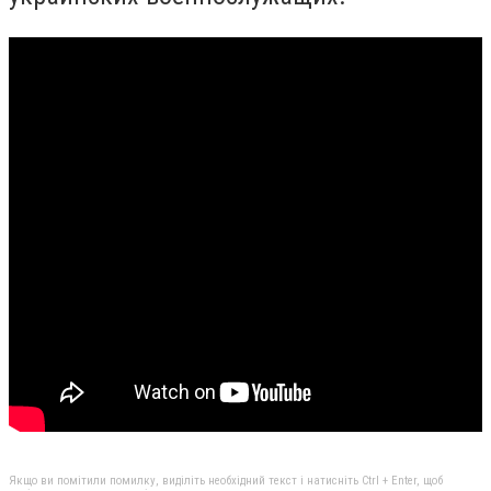
Якщо ви помітили помилку, виділіть необхідний текст і натисніть Ctrl + Enter, щоб