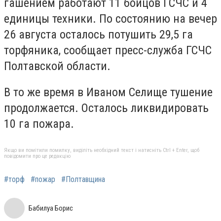
гашением работают 11 бойцов ГСЧС и 4
единицы техники. По состоянию на вечер
26 августа осталось потушить 29,5 га
торфяника, сообщает пресс-служба ГСЧС
Полтавской области.
В то же время в Иваном Селище тушение
продолжается. Осталось ликвидировать
10 га пожара.
Якщо ви помітили помилку, виділіть необхідний текст і натисніть Ctrl + Enter, щоб
повідомити про це редакцію
#торф
#пожар
#Полтавщина
Бабилуа Борис