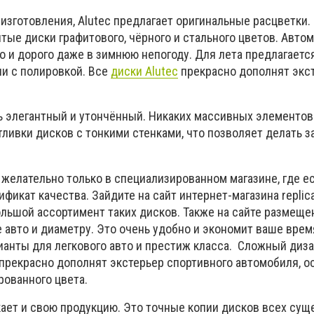
изготовления, Alutec предлагает оригинальные расцветки.
тые диски графитового, чёрного и стального цветов. Авто
о и дорого даже в зимнюю непогоду. Для лета предлагаетс
ии с полировкой. Все
диски Alutec
прекрасно дополнят экс
ь элегантный и утончённый. Никаких массивных элементов 
ливки дисков с тонкими стенками, что позволяет делать з
 желательно только в специализированном магазине, где ес
фикат качества. Зайдите на сайт интернет-магазина replica
ольшой ассортимент таких дисков. Также на сайте размеще
 авто и диаметру. Это очень удобно и экономит ваше врем
ианты для легкового авто и престиж класса. Сложный диза
прекрасно дополнят экстерьер спортивного автомобиля, о
рованного цвета.
кает и свою продукцию. Это точные копии дисков всех су