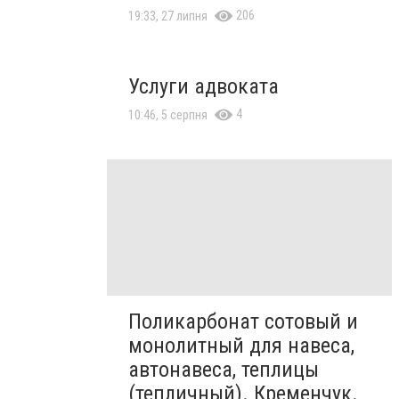
206
19:33, 27 липня
Услуги адвоката
4
10:46, 5 серпня
Поликарбонат сотовый и
монолитный для навеса,
автонавеса, теплицы
(тепличный). Кременчук.