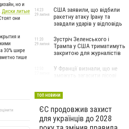
изайн, но и
США заявили, що відбили
14:23
.
Диски литые
29 липня
ракетну атаку Ірану та
Стоят они
завдали ударів у відповідь
окрытия и
Зустріч Зеленського і
11:20
акими
29 липня
Трампа у США триматимуть
на 30% шире
закритою для журналістів
заметно тише
У Франції визнали, що не
12:50
27 липня
зможуть загасити лісові
пожежі біля Бордо до осені
ТОП НОВИНИ
ЄС продовжив захист
 оцінити
для українців до 2028
року та змінив правила