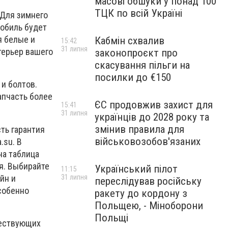
масові обшуки у понад 100
ТЦК по всій Україні
 Для зимнего
мобиль будет
я белые и
Кабмін схвалив
15:42
31 липня
терьер вашего
законопроєкт про
скасування пільги на
посилки до €150
и болтов.
апчасть более
ЄС продовжив захист для
15:41
31 липня
українців до 2028 року та
змінив правила для
ть гарантия
військовозобов'язаних
.su. В
на таблица
я. Выбирайте
Український пілот
11:15
йн и
31 липня
переслідував російську
собенно
ракету до кордону з
Польщею, - Міноборони
Польщі
ществующих