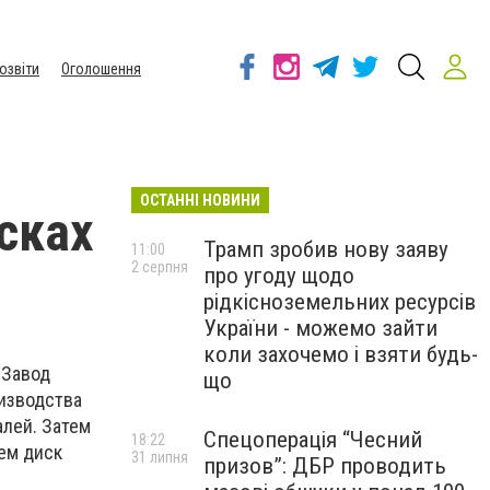
озвіти
Оголошення
ОСТАННІ НОВИНИ
сках
Трамп зробив нову заяву
11:00
2 серпня
про угоду щодо
рідкісноземельних ресурсів
України - можемо зайти
коли захочемо і взяти будь-
 Завод
що
изводства
лей. Затем
Спецоперація “Чесний
18:22
ем диск
31 липня
призов”: ДБР проводить