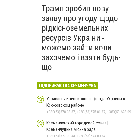
Трамп зробив нову
заяву про угоду щодо
рідкісноземельних
ресурсів України -
можемо зайти коли
захочемо і взяти будь-
що
ПІДПРИЄМСТВА КРЕМЕНЧУКА
Управление пенсионного фонда Украины в
Крюковском районе
+380(53)678-08-87, +380(53)675-81-37, +380(53)678-09-01, +380(53)675-81-32, +380(53)675-81-40, +380(53)675-81-33, +380(53)675-81-38, +380(53)675-81-31
Кременчугский городской совет |
Кременчуцька міська рада
+380(53)673-00-34, +380(53)673-00-34