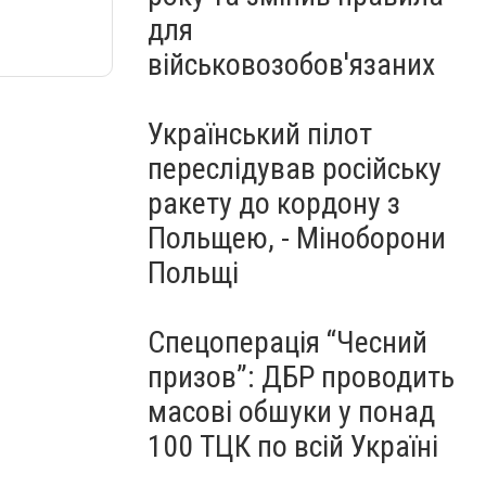
для
військовозобов'язаних
Український пілот
переслідував російську
ракету до кордону з
Польщею, - Міноборони
Польщі
Спецоперація “Чесний
призов”: ДБР проводить
масові обшуки у понад
100 ТЦК по всій Україні