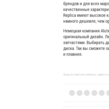
брендов и для всех маро
качественные характери
Replica имеют высокое 
намного дешевле, чем ор
Немецкая компания Alut
оригинальный дизайн. Л
запчастями. Выбирать д
диска. Так вы сможете 
и плавнее.
Якщо ви помітили помилку, виділіть нео