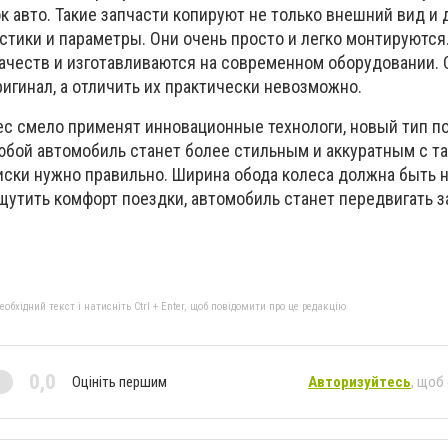
к авто. Такие запчасти копируют не только внешний вид и д
стики и параметры. Они очень просто и легко монтируются
качеств и изготавливаются на современном оборудовании. 
игинал, а отличить их практически невозможно.
ec смело применят инновационные технологи, новый тип п
юбой автомобиль станет более стильным и аккуратным с т
иски нужно правильно. Ширина обода колеса должна быть 
ощутить комфорт поездки, автомобиль станет передвигать 
бхідний текст і натисніть Ctrl + Enter, щоб повідомити про це редакцію
0,0
Оцініть першим
Авторизуйтесь
, щоб