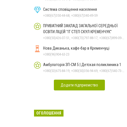
Система сповіщення населення
+380(67)350-44-68, +380(67)340-49-59
ПРИВАТНИЙ ЗАКЛАД ЗАГАЛЬНОЇ СЕРЕДНЬОЇ
ОСВІТИ ЛІЦЕЙ "ІТ СТЕП СКУЛ КРЕМЕНЧУК"
+380(50)426-07-51, +380(73)797-88-17, +380(67)899-09-16
Нова Диканька, кафе-бар в Кременчуці
+380(96)904-63-23
Амбулаторія ЗП-СМ 5 | Детская поликлиника 1
+380(53)675-84-19, +380(50)356-94-69, +380(67)540-73-87
Додати підприємство
ОГОЛОШЕННЯ