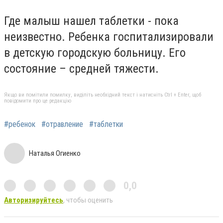
Где малыш нашел таблетки - пока
неизвестно. Ребенка госпитализировали
в детскую городскую больницу. Его
состояние – средней тяжести.
Якщо ви помітили помилку, виділіть необхідний текст і натисніть Ctrl + Enter, щоб
повідомити про це редакцію
#ребенок
#отравление
#таблетки
Наталья Огиенко
0,0
Авторизируйтесь
, чтобы оценить