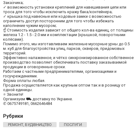
Заказчика;
✓ возможность установки креплений для навешивания цепи или
троса для того чтобы исключить кражу бака/контейнера;
✓ крышка под навесные или кодовые замки с возможностью
ограничить доступ посторонним для того чтобы избежать
наполнение чужим мусором;
☝ Стоимость изделия зависит от общего кол-ва единиц, от толщины
железа 1.2 - 1.5 - 2.0 мм и комплектации (крышкой, поворотными
колёсами).
Помимо этого, мы изготавливаем железные мусорные урны до 0.5
м. куб для благоустройства улиц, парков, скверов, придомовых
территорий.
Эффективно налаженное, и чётко синхронизированное собственное
производство позволяет обеспечивать поставку заказываемой
продукции в оговоренные сроки.
Работаем с частными предпринимателями, организациями и
госучреждениями.
Форма оплаты любая.
Продажа осуществляется как крупным оптом так и в розницу от
одной единицы.
⭐ Звоните!
Организуем ⛟ доставку по Украине.
✆ 0675749181, 0662646484
Рубрики
РЕМОНТ, БУДІВНИЦТВО
ПОСЛУГИ