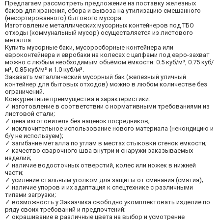
Предлагаем рассмотреть предложение на поставку железных
баков для хранения, сбора и вывоза на утилизацию смешанного
(несортированного) бытового мусора.
Изготовление металлических мусорных контейнеров под ТБО
отходы (коммунальный мусор) осуществляется из листового
металла.
Купить мусорные баки, мусоросборные контейнера или
евроконтейнера и евробаки на колесах с цапфами под евро-захват
можно с любым необходимым объёмом ёмкости: 0.5 куб/м³, 0.75 куб/
м³, 0.85 куб/м³ и 1.0 куб/м³.
Заказать металлический мусорный бак (железный уличный
контейнер для бытовых отходов) можно в любом количестве без
ограничений.
Конкурентные преимущества и характеристики:
✓ изготовление в соответствии с нормативными требованиями из
листовой стали;
✓ цена изготовителя без наценок посредников;
✓ исключительное использование нового материала (некондицию и
б/у не используем);
✓ загибание металла по углам в местах стыковки стенок емкости;
✓ качество сварочного шва внутри и снаружи заказываемых
изделий;
✓ наличие водосточных отверстий, колес или ножек в нижней
части;
✓ усиление стальным уголком для защиты от сминания (смятия);
✓ наличие упоров и их адаптация к спецтехнике с различными
типами загрузки;
✓ возможность у Заказчика свободно укомплектовать изделие по
ряду своих требований и предпочтений;
✓ окрашивание в различные цвета на выбор и усмотрение