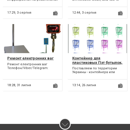
пленка RexVa PTC 305 премиум
за кордоном! У вас є
АКЦИЯ!!! 150 грн м/пог...
унікальна можливість роз...
17:29,
3 серпня
12:44,
3 серпня
Ремонт електронних ваг
Контейнер для
пластиковых Пэт бутылок,
Ремонт електронних ваг
стекла, макулатуры,
Телефон/Viber/Telegram:
Поставляем по территории
вторсырья.
(096)015-56-77 Виконаємо
Украины - контейнера или
ремонт торгівельних, аналі...
евроконтейнера для
раздельного сбора,
сортировки,...
18:28,
31 липня
13:14,
26 липня