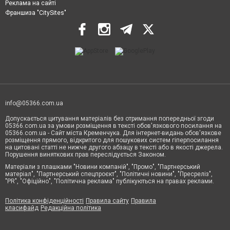
Реклама на сайті
Франшиза "CitySites"
info@05366.com.ua
Допускається цитування матеріалів без отримання попередньої згоди
05366.com.ua за умови розміщення в тексті обов'язкового посилання на
05366.com.ua - Сайт міста Кременчука. Для інтернет-видань обов'язкове
розміщення прямого, відкритого для пошукових систем гіперпосилання
на цитовані статті не нижче другого абзацу в тексті або в якості джерела.
Порушення виняткових прав переслідується Законом.
Матеріали з плашками "Новини компаній", "Промо", "Партнерський
матеріал", "Партнерський спецпроєкт", "Політичні новини", "Пресреліз",
"PR", "Офіційно", "Політична реклама" публікуються на правах реклами.
Політика конфіденційності
Правила сайту
Правила
класифайд
Редакційна політика