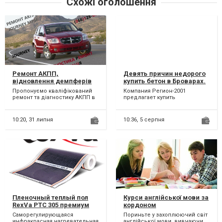
Схожі оголошення
Ремонт АКПП,
Девять причин недорого
відновлення демпферів
купить бетон в Броварах.
та перевірка соленоїдів
Цены на керамзитобетон
Пропонуємо кваліфікований
Компания Регион-2001
Dodge Journey DCT450#
в Броварах
ремонт та діагностику АКПП в
предлагает купить
Fiat Freemont 62TE #
автомобілях DODGE Journey
керамзитобетон с доставкой
4872691AH, 68060442AB,
6DCT450. Можливий...
в любой в Броварах. Мы
являемся пр...
68060444AB
10:20,
31 липня
10:36,
5 серпня
Пленочный теплый пол
Курси англійської мови за
RexVa PTC 305 премиум
кордоном
саморегулирующийся.
Саморегулирующаяся
Пориньте у захоплюючий світ
инфракрасная нагревательная
англійської мови, вивчаючи