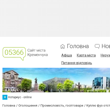
Головна
Но
Афіша
Карта міста
Нерух
Питання-відповідь
Н
Нотариус - online
Головна
Оголошення
Промисловість, госптовари
Куплю фуз отст