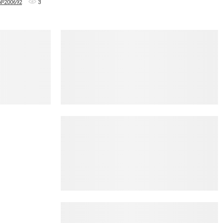
 №200692
3