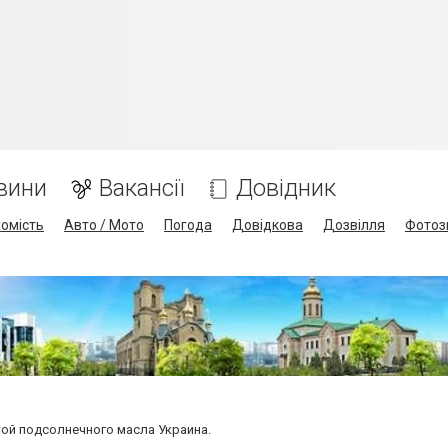
вини
Вакансії
Довідник
омість
Авто / Мото
Погода
Довідкова
Дозвілля
Фотоз
ой подсолнечного масла Украина.