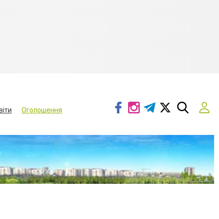
віти
Оголошення