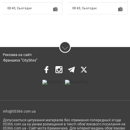
деталь униформы с...
помещениях. Подключаются
к...
00:43,
Сьогодні
00:43,
Сьогодні
Реклама на сайті
Франшиза "CitySites"
info@05366.com.ua
Допускається цитування матеріалів без отримання попередньої згоди
05366.com.ua за умови розміщення в тексті обов'язкового посилання на
05366.com.ua - Сайт міста Кременчука. Для інтернет-видань обов'язкове