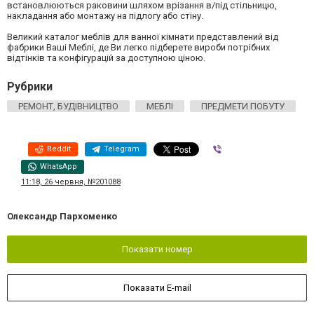
встановлюються раковини шляхом врізання в/під стільницю,
накладання або монтажу на підлогу або стіну.
Великий каталог меблів для ванної кімнати представлений від
фабрики Ваші Меблі, де Ви легко підберете вироби потрібних
відтінків та конфігурацій за доступною ціною.
Рубрики
РЕМОНТ, БУДІВНИЦТВО
МЕБЛІ
ПРЕДМЕТИ ПОБУТУ
Reddit
Telegram
Viber
WhatsApp
11:18, 26 червня, №201088
Олександр Пархоменко
Показати номер
Показати E-mail