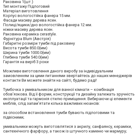
Раковина 1(шт.)
Тип монтажу Підлоговий
Матеріал виготовлення
Корпус вологостійка фанера 15 мм.
Фасади масиву дерева ясен.
Полиці/ящики/дно вологостійка фанера 12 мм.
ніжки масиву дерева ясен.
Раковина кераміка cerastyle.
Фурнітура Blum (Австрія)
Габаритні розміри тумби під раковину
Висота тумби 850.0(мм)
Ширина тумби 1000.0(мм)
Глибина тумби 540.0(мм)
Гарантія на виріб 3 роки
Можливе виготовлення даного виробу за індивідуальним
замовленням за цими питаннями звертайтесь до наших менеджерів
контакти Ви можете знайти на сайті, будемо раді!
Тумбочка з умивальником для ванної кімнати – комбінація
обов’язкова. Від її форми, конструкції та дизайну залежать зручність
експлуатації та гармонія стилю приміщення. Вибираючи ці елементи
меблів, слід запам’ятати кілька важливих нюансів:
за способом встановлення тумби бувають підлоговими та
підвісними;
умивальники можуть виготовлятися з акрилу, санфаянсу, кераміки,
сантехнічного фарфору, а також із штучного каменю чи мармуру;