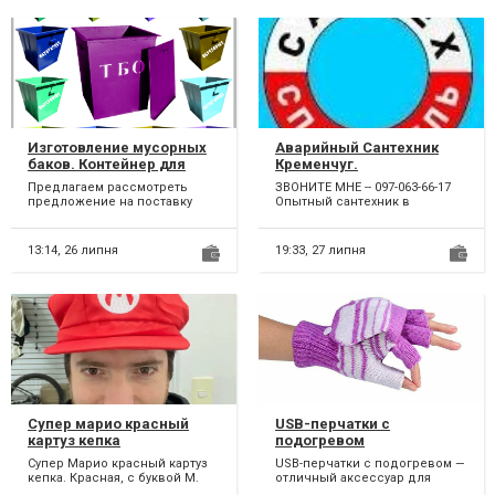
Изготовление мусорных
Аварийный Сантехник
баков. Контейнер для
Кременчуг.
сбора мусора (ТБО
Предлагаем рассмотреть
ЗВОНИТЕ МНЕ -- 097-063-66-17
отходов)
предложение на поставку
Опытный сантехник в
железных баков для
Кременчуге предлагает услуги
хранения, сбора и вывоза на
по ремонту, наладке...
утилиз...
13:14,
26 липня
19:33,
27 липня
Супер марио красный
USB-перчатки с
картуз кепка
подогревом
Супер Марио красный картуз
USB-перчатки с подогревом —
кепка. Красная, с буквой М.
отличный аксессуар для
Узнаваемая во всем мире
работы в прохладных