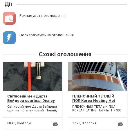
Дії
Рекламувати оголошення
Поскаржитись на оголошення
Схожі оголошення
Світловий меч Дарта
ПЛЕНОЧНЫЙ ТЕПЛЫЙ
Вейдера оригінал Disney
ПОЛ Korea Heating Hot
новий
Film HF 305 Высокого
Світловий меч Дарта Вейдера
ПЛЕНОЧНЫЙ ТЕПЛЫЙ ПОЛ
качества
оригінал Disney новий. Новий,
KOREA HEATING Hot Film HF 305
у фірмовій упаковці.
с серебряной сеткой Ширина
Покупався у США....
50 см. (80-100 см.)...
00:43,
Сьогодні
17:29,
3 серпня