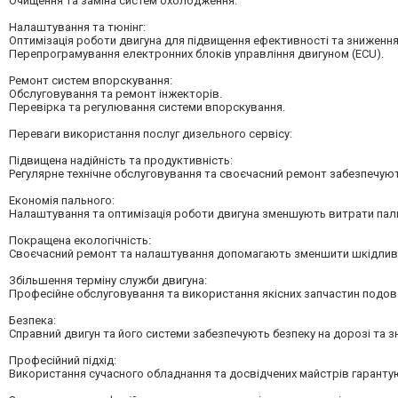
Очищення та заміна систем охолодження.
Налаштування та тюнінг:
Оптимізація роботи двигуна для підвищення ефективності та зниження
Перепрограмування електронних блоків управління двигуном (ECU).
Ремонт систем впорскування:
Обслуговування та ремонт інжекторів.
Перевірка та регулювання системи впорскування.
Переваги використання послуг дизельного сервісу:
Підвищена надійність та продуктивність:
Регулярне технічне обслуговування та своєчасний ремонт забезпечуют
Економія пального:
Налаштування та оптимізація роботи двигуна зменшують витрати пал
Покращена екологічність:
Своєчасний ремонт та налаштування допомагають зменшити шкідливі
Збільшення терміну служби двигуна:
Професійне обслуговування та використання якісних запчастин подов
Безпека:
Справний двигун та його системи забезпечують безпеку на дорозі та з
Професійний підхід:
Використання сучасного обладнання та досвідчених майстрів гаранту