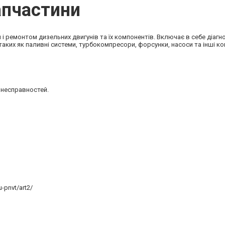
апчастини
і ремонтом дизельних двигунів та їх компонентів. Включає в себе діагн
таких як паливні системи, турбокомпресори, форсунки, насоси та інші к
 несправностей.
-pnvt/art2/