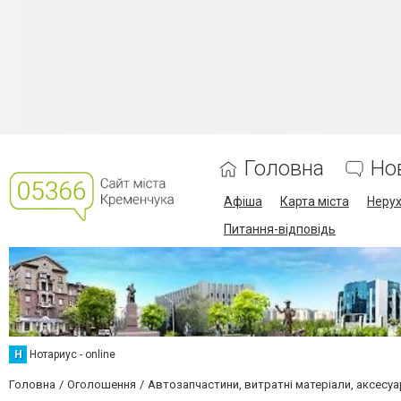
Головна
Но
Афіша
Карта міста
Нерух
Питання-відповідь
Н
Нотариус - online
Головна
Оголошення
Автозапчастини, витратні матеріали, аксесуа