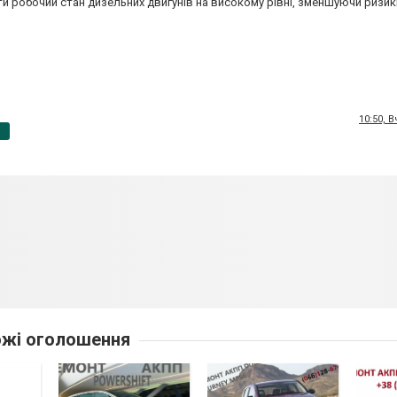
и робочий стан дизельних двигунів на високому рівні, зменшуючи ризи
10:50, 
p
жі оголошення