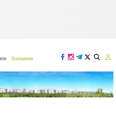
віти
Оголошення