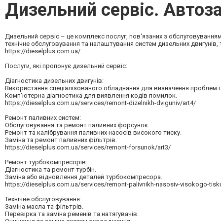
Дизельний сервіс. Автоз
Дизельний сервіс – це комплекс послуг, пов'язаних з обслуговуванням 
технічне обслуговування та налаштування систем дизельних двигунів, 
https://dieselplus.com.ua/
Послуги, які пропонує дизельний сервіс:
Діагностика дизельних двигунів:
Використання спеціалізованого обладнання для визначення проблем і
Комп'ютерна діагностика для виявлення кодів помилок.
https://dieselplus.com.ua/services/remont-dizelnikh-dviguniv/art4/
Ремонт паливних систем:
Обслуговування та ремонт паливних форсунок.
Ремонт та калібрування паливних насосів високого тиску.
Заміна та ремонт паливних фільтрів.
https://dieselplus.com.ua/services/remont-forsunok/art3/
Ремонт турбокомпресорів:
Діагностика та ремонт турбін.
Заміна або відновлення деталей турбокомпресора.
https://dieselplus.com.ua/services/remont-palivnikh-nasosiv-visokogo-tisku
Технічне обслуговування:
Заміна масла та фільтрів.
Перевірка та заміна ременів та натягувачів.