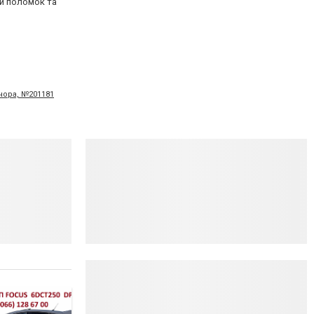
ки поломок та
Вчора, №201181