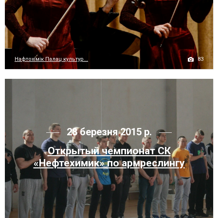
83
Нафтохімік Палац культур...
28 березня 2015 р.
Открытый чемпионат СК
«Нефтехимик» по армреслингу