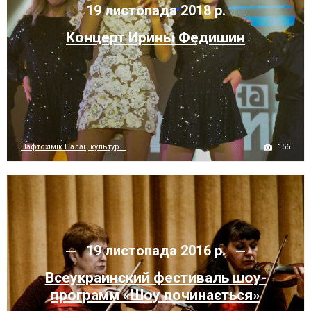
19 листопада 2018 р.
Концерт Ирины Федишин
156
Нафтохімік Палац культур...
19 листопада 2016 р.
Всеукраинский фестиваль шоу-
программ «Шоу починається»