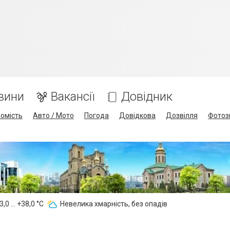
вини
Вакансії
Довідник
омість
Авто / Мото
Погода
Довідкова
Дозвілля
Фотоз
,0 ... +38,0 °С
Невелика хмарність, без опадів