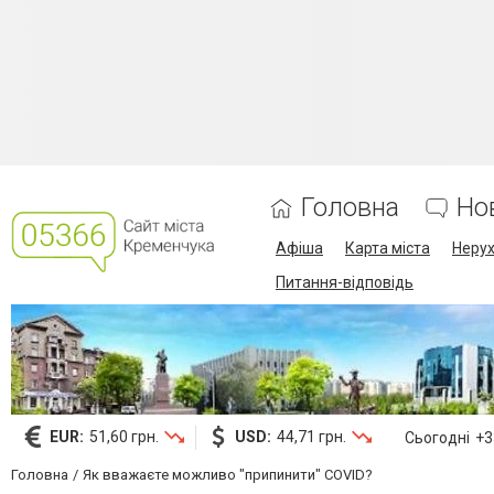
Головна
Но
Афіша
Карта міста
Нерух
Питання-відповідь
EUR:
51,60 грн.
USD:
44,71 грн.
Сьогодні
+33
Головна
Як вважаєте можливо "припинити" COVID?