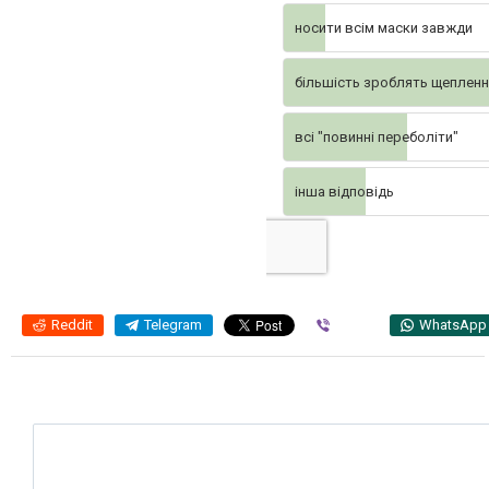
носити всім маски завжди
більшість зроблять щеплен
всі "повинні переболіти"
інша відповідь
Reddit
Telegram
Viber
WhatsApp