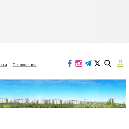
віти
Оголошення